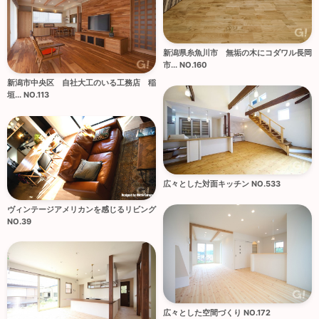
新潟県糸魚川市 無垢の木にコダワル長岡
市... NO.160
新潟市中央区 自社大工のいる工務店 稲
垣... NO.113
広々とした対面キッチン NO.533
ヴィンテージアメリカンを感じるリビング
NO.39
広々とした空間づくり NO.172