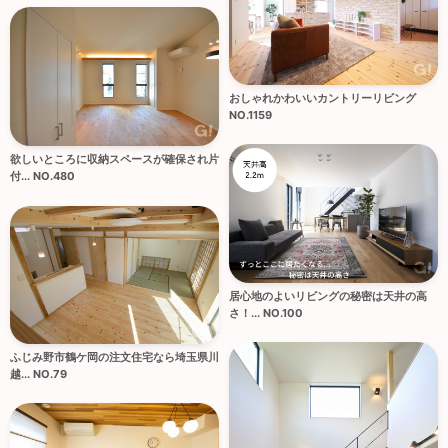
おしゃれかわいいカントリーリビング
NO.1159
欲しいところに収納スペースが確保され片
付... NO.480
居心地のよいリビングの秘密は天井の高
さ！... NO.100
ふじみ野市鶴ケ岡の注文住宅なら埼玉県川
越... NO.79