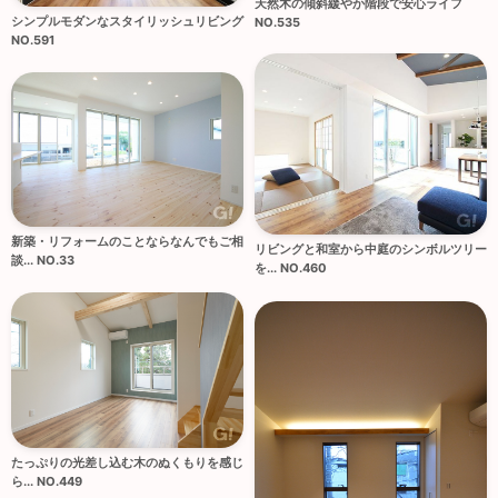
天然木の傾斜緩やか階段で安心ライフ
シンプルモダンなスタイリッシュリビング
NO.535
NO.591
新築・リフォームのことならなんでもご相
リビングと和室から中庭のシンボルツリー
談... NO.33
を... NO.460
たっぷりの光差し込む木のぬくもりを感じ
ら... NO.449