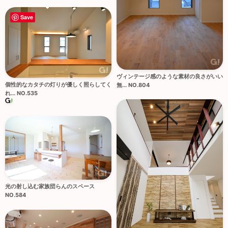
Save
ヴィンテージ感のような素材の良さがいい
個性的なカタチの灯りが優しく照らしてく
無... NO.804
れ... NO.535
光の射し込む家族団らんのスペース
NO.584