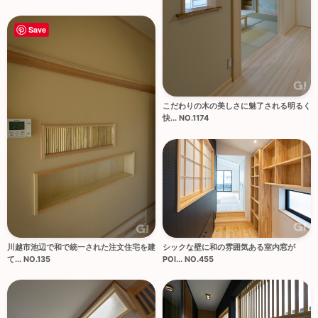
Save
こだわりの木の美しさに魅了される明るく
快... NO.1174
川越市池辺で和で統一された注文住宅を建
シックな壁に和の雰囲気ある室内窓が
て... NO.135
POI... NO.455