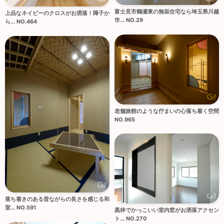
富士見市鶴瀬東の無垢住宅なら埼玉県川越
上品なネイビーのクロスがお洒落！障子か
市... NO.29
ら... NO.464
老舗旅館のような佇まいの心落ち着く空間
NO.965
落ち着きのある昔ながらの良さを感じる和
室... NO.591
黒枠でかっこいい室内窓がお洒落アクセン
ト... NO.270