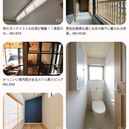
和モダンテイストの出窓が素敵！！高窓の
歴史的風情を感じる木の格子に癒される和
や... NO.975
風... NO.1036
かっこいい室内窓があるカフェ風リビング
NO.254