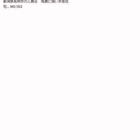
新潟県長岡市の工務店 地震に強い木造住
宅... NO.153