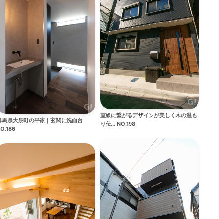
直線に繋がるデザインが美しく木の温も
群馬県大泉町の平家｜玄関に洗面台
り伝... NO.198
O.186