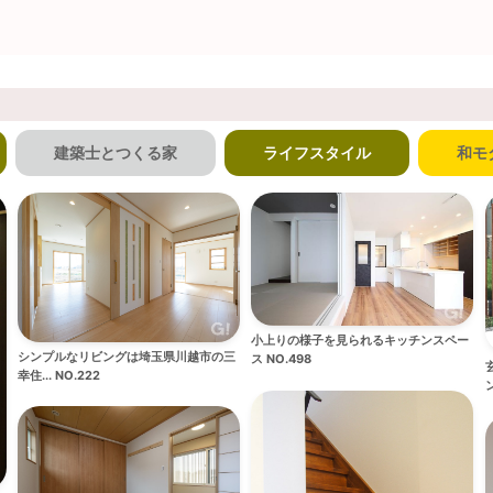
建築士とつくる家
ライフスタイル
和モ
小上りの様子を見られるキッチンスペー
シンプルなリビングは埼玉県川越市の三
ス NO.498
幸住... NO.222
ン