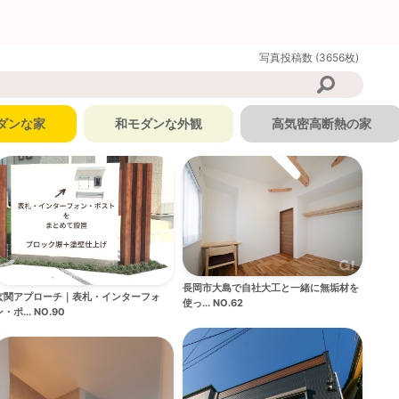
写真投稿数 (3656枚)
ダンな家
和モダンな外観
高気密高断熱の家
長岡市大島で自社大工と一緒に無垢材を
玄関アプローチ｜表札・インターフォ
使っ... NO.62
・ポ... NO.90