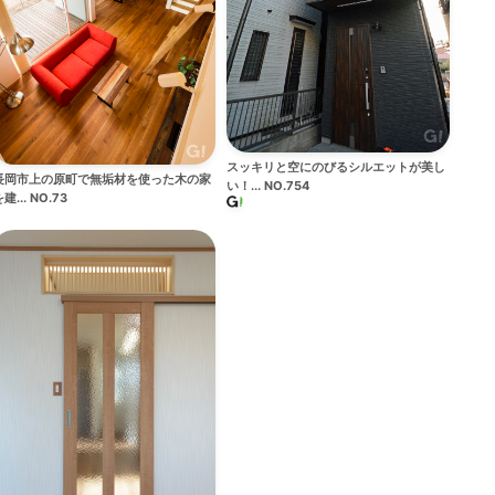
スッキリと空にのびるシルエットが美し
長岡市上の原町で無垢材を使った木の家
い！... NO.754
建... NO.73