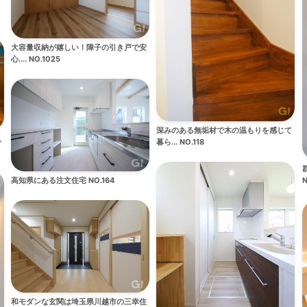
大容量収納が嬉しい！障子の引き戸で安
心.... NO.1025
深みのある無垢材で木の温もりを感じて
れ
暮ら... NO.118
高知県にある注文住宅 NO.164
N
和モダンな玄関は埼玉県川越市の三幸住