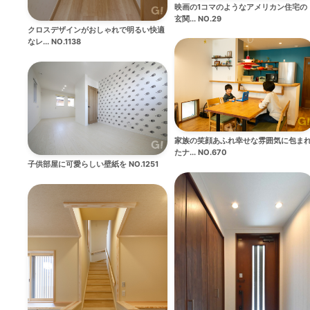
映画の1コマのようなアメリカン住宅の
玄関... NO.29
クロスデザインがおしゃれで明るい快適
なレ... NO.1138
家族の笑顔あふれ幸せな雰囲気に包ま
たナ... NO.670
子供部屋に可愛らしい壁紙を NO.1251