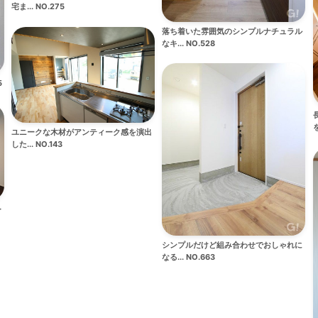
宅ま... NO.275
落ち着いた雰囲気のシンプルナチュラル
なキ... NO.528
5
を
ユニークな木材がアンティーク感を演出
した... NO.143
ー
シンプルだけど組み合わせでおしゃれに
なる... NO.663