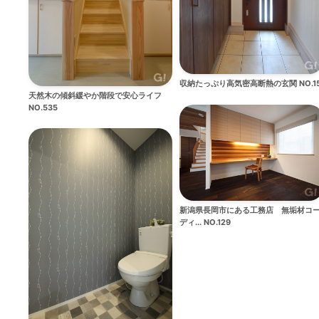
収納たっぷり高気密高断熱の玄関 NO.1
天然木の傾斜緩やか階段で安心ライフ
NO.535
新潟県長岡市にある工務店 無垢材コ
ディ... NO.129