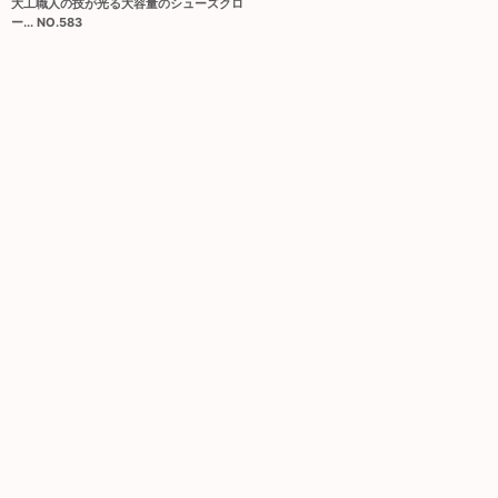
大工職人の技が光る大容量のシューズクロ
ー... NO.583