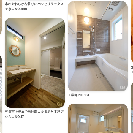
木のやわらかな香りにホッとリラックス
でき... NO.440
も
Ｔ様邸 NO.161
三条市上野原で自社職人を抱えた工務店
なら... NO.17