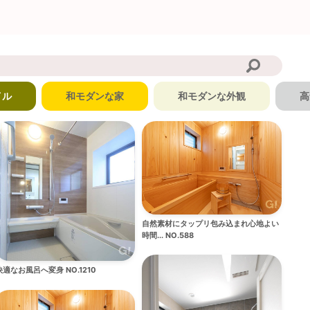
イル
和モダンな家
和モダンな外観
高
自然素材にタップリ包み込まれ心地よい
時間... NO.588
快適なお風呂へ変身 NO.1210