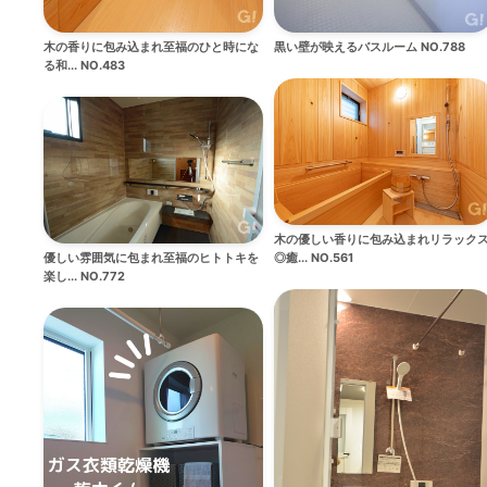
木の香りに包み込まれ至福のひと時にな
黒い壁が映えるバスルーム NO.788
る和... NO.483
木の優しい香りに包み込まれリラック
優しい雰囲気に包まれ至福のヒトトキを
◎癒... NO.561
楽し... NO.772