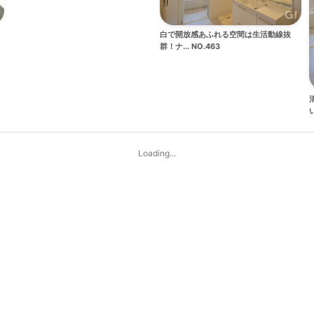
白で開放感あふれる空間は生活動線抜
群！ナ... NO.463
い
Loading...