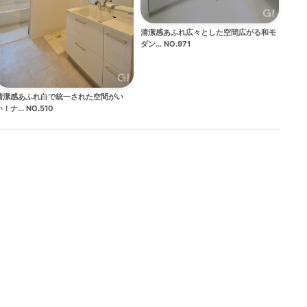
清潔感あふれ広々とした空間広がる和モ
ダン... NO.971
清潔感あふれ白で統一された空間がい
！ナ... NO.510