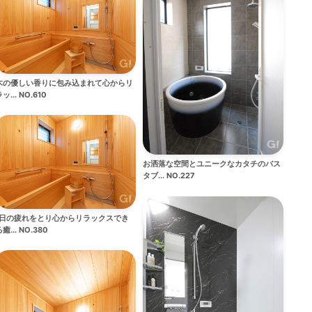
木の優しい香りに包み込まれて心からリ
ッ... NO.610
お洒落な空間とユニークなカタチのバス
タブ... NO.227
1日の疲れをとり心からリラックスでき
癒... NO.380