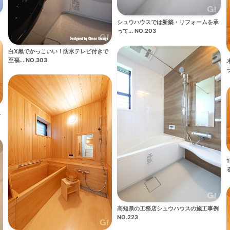
シュウハウスでは新築・リフォームを承
って... NO.203
白X黒でかっこいい！防水テレビ付きで
至福... NO.303
ラ
ス
る
高知県の工務店シュウハウスの施工事例
NO.223