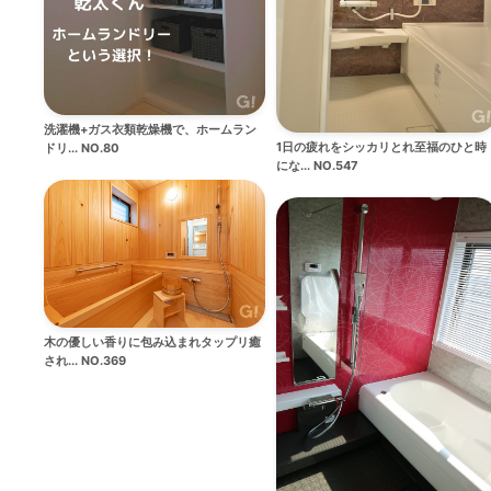
洗濯機+ガス衣類乾燥機で、ホームラン
1日の疲れをシッカリとれ至福のひと時
ドリ... NO.80
にな... NO.547
木の優しい香りに包み込まれタップリ癒
され... NO.369