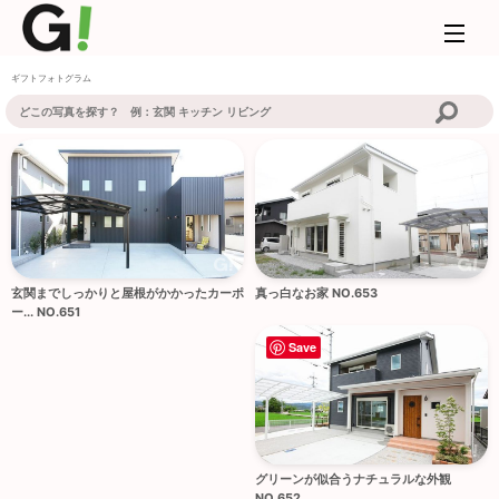
ギフトフォトグラム
玄関までしっかりと屋根がかかったカーポ
真っ白なお家 NO.653
ー... NO.651
Save
グリーンが似合うナチュラルな外観
NO.652