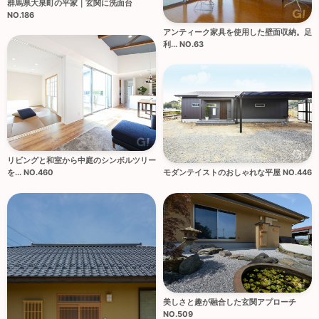
群馬県大泉町の平家｜玄関に洗面台
NO.186
アンティーク家具を使用した壁面収納。足
利... NO.63
リビングと和室から中庭のシンボルツリー
モダンテイストのおしゃれな平屋 NO.446
を... NO.460
美しさと趣が融合した玄関アプローチ
NO.509