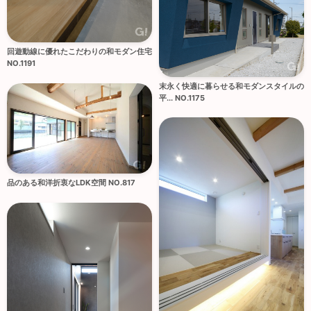
回遊動線に優れたこだわりの和モダン住宅
NO.1191
末永く快適に暮らせる和モダンスタイルの
平... NO.1175
品のある和洋折衷なLDK空間 NO.817