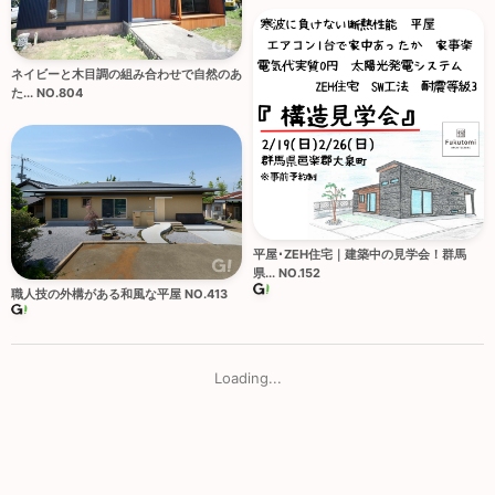
ネイビーと木目調の組み合わせで自然のあ
た... NO.804
平屋･ZEH住宅｜建築中の見学会！群馬
県... NO.152
職人技の外構がある和風な平屋 NO.413
Loading...