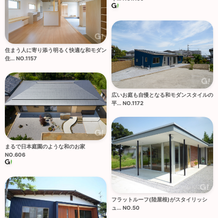
住まう人に寄り添う明るく快適な和モダン
住... NO.1157
広いお庭も自慢となる和モダンスタイルの
平... NO.1172
まるで日本庭園のような和のお家
NO.606
フラットルーフ(陸屋根)がスタイリッシ
ュ... NO.50