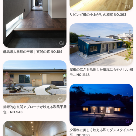
リビング横の小上がりの和室 NO.393
群馬県大泉町の平家｜玄関の窓 NO.184
屋根の広さを活用した環境にもやさしい和
モ... NO.1148
芸術的な玄関アプローチが映える和風平屋
住... NO.543
夕暮れに美しく映える和モダンスタイルの
平... NO.1156