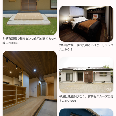
川越市新宿で和モダンな住宅を建てるなら
埼... NO.133
深い色で統一された明るいけど、リラック
ス... NO.9
平屋は段差が少なく、何事もスムーズに行
え... NO.906