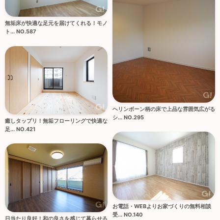
無垢床が快適な足元を届けてくれる！モノ
ト... NO.587
ヘリンボーン柄の床で上品な雰囲気広がる
シ... NO.295
癒しタップリ！無垢フローリングで快適な
足... NO.421
お電話・WEBよりお家づくりの無料相談
受... NO.140
日当たり良好！和の良さを感じて暮らせる