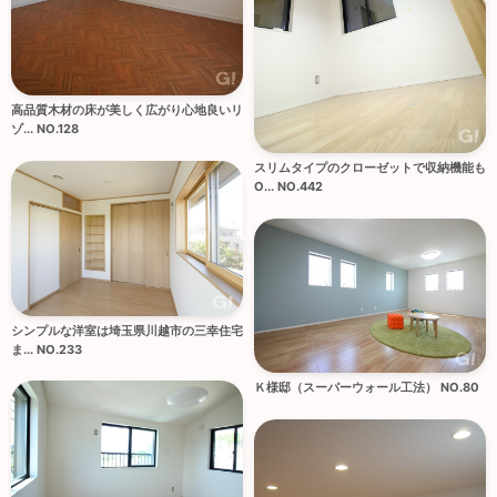
高品質木材の床が美しく広がり心地良いリ
ゾ... NO.128
スリムタイプのクローゼットで収納機能も
O... NO.442
シンプルな洋室は埼玉県川越市の三幸住宅
ま... NO.233
Ｋ様邸（スーパーウォール工法） NO.80