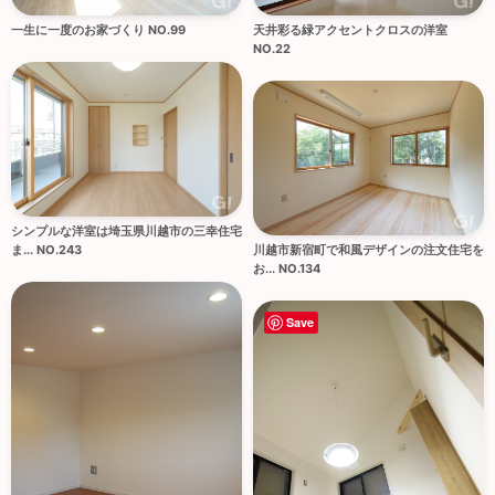
一生に一度のお家づくり NO.99
天井彩る緑アクセントクロスの洋室
NO.22
シンプルな洋室は埼玉県川越市の三幸住宅
ま... NO.243
川越市新宿町で和風デザインの注文住宅を
お... NO.134
Save