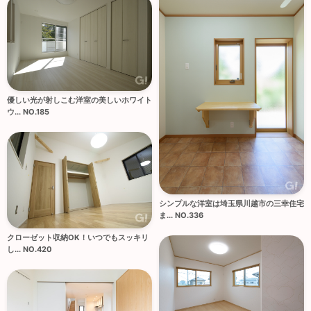
優しい光が射しこむ洋室の美しいホワイト
ウ... NO.185
シンプルな洋室は埼玉県川越市の三幸住宅
ま... NO.336
クローゼット収納OK！いつでもスッキリ
し... NO.420