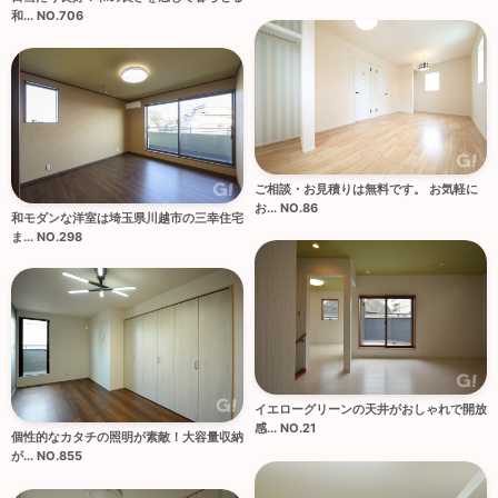
和... NO.706
ご相談・お見積りは無料です。 お気軽に
お... NO.86
和モダンな洋室は埼玉県川越市の三幸住宅
ま... NO.298
イエローグリーンの天井がおしゃれで開放
感... NO.21
個性的なカタチの照明が素敵！大容量収納
が... NO.855