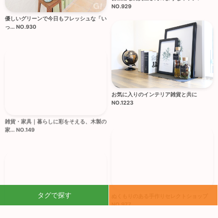
NO.929
優しいグリーンで今日もフレッシュな「い
っ... NO.930
お気に入りのインテリア雑貨と共に
NO.1223
雑貨・家具｜暮らしに彩をそえる、木製の
家... NO.149
ぬくもりのある手作りセレクトショップ
タグで探す
NO.977
大きなウォールグリーンが印象的なおしゃ