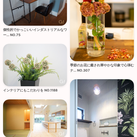
個性的でかっこいいインダストリアルなワ
ー... NO.75
季節のお花に癒され華やかな印象で心弾む
ナ... NO.307
インテリアにもこだわりを NO.1188