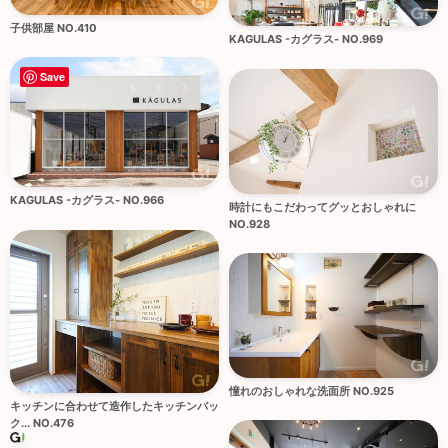
子供部屋 NO.410
KAGULAS -カグラス- NO.969
Save
KAGULAS -カグラス- NO.966
時計にもこだわってグッとおしゃれに
NO.928
憧れのおしゃれな洗面所 NO.925
キッチンに合わせて造作したキッチンバッ
ク... NO.476