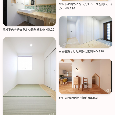
階段下の斜めになったスペースを使い、床
の... NO.796
階段下のナチュラルな造作洗面台 NO.22
白を基調とした素敵な玄関 NO.828
おしゃれな階段下収納 NO.142