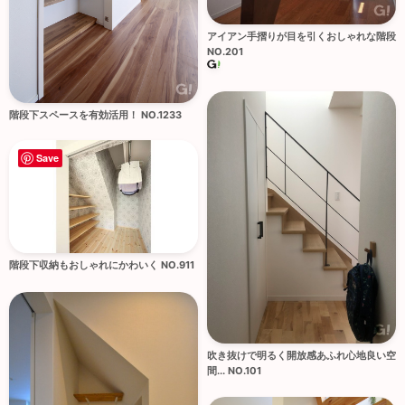
アイアン手摺りが目を引くおしゃれな階段
NO.201
階段下スペースを有効活用！ NO.1233
Save
階段下収納もおしゃれにかわいく NO.911
吹き抜けで明るく開放感あふれ心地良い空
間... NO.101