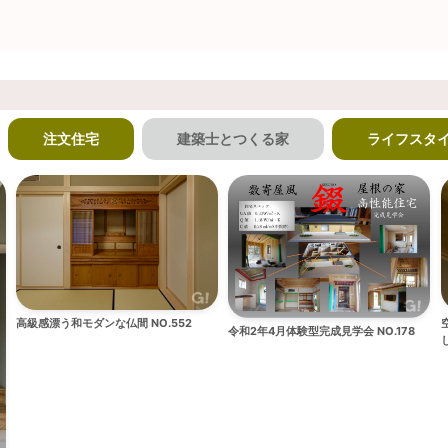
注文住宅
建築士とつくる家
ライフスタ
高級感漂う和モダンな仏間 NO.552
令和2年4月体験型完成見学会 NO.178
し