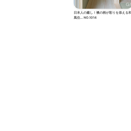
日本人の癒し！襖の柄が彩りを添える
風住... NO.1014