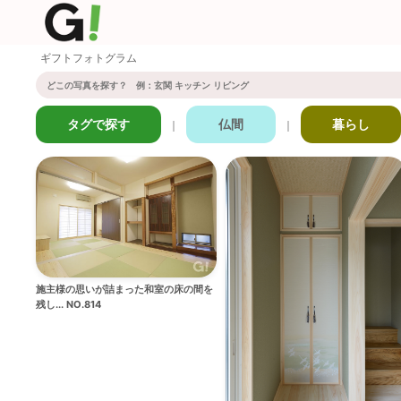
ギフトフォトグラム
タグで探す
仏間
暮らし
｜
｜
施主様の思いが詰まった和室の床の間を
残し... NO.814