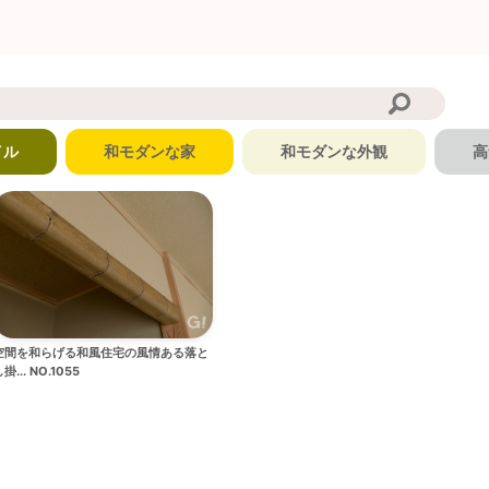
イル
和モダンな家
和モダンな外観
高
空間を和らげる和風住宅の風情ある落と
掛... NO.1055