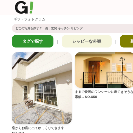
ギフトフォトグラム
タグで探す
シャビーな外観
｜
｜
まるで映画のワンシーンに出てきそう
素敵... NO.659
窓からお庭に出てゆっくりできます
NO.754