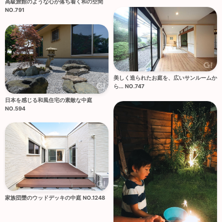
高級旅館のような心が落ち着く和の空間
NO.791
美しく造られたお庭を、広いサンルームか
ら... NO.747
日本を感じる和風住宅の素敵な中庭
NO.594
家族団欒のウッドデッキの中庭 NO.1248