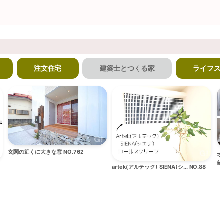
注文住宅
建築士とつくる家
ライフ
玄関の近くに大きな窓 NO.762
敵
ラ
artek(アルテック) SIENA(シ... NO.88