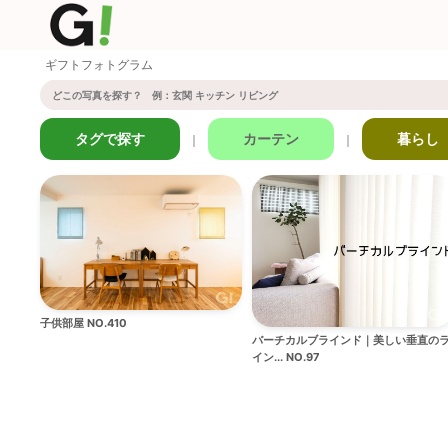
ギフトフォトグラム
タグで探す
カーテン
暮らし
｜
｜
子供部屋 NO.410
バーチカルブラインド｜美しい垂直の
イン... NO.97