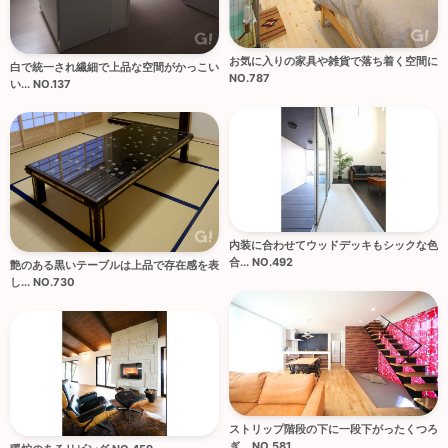
お気に入りの家具や雑貨で落ち着く空間に
白で統一され繊細で上品な空間がかっこい
NO.787
い... NO.137
内装に合わせてウッドデッキもシックな色
合... NO.492
艶のある黒いテーブルは上品で存在感を表
し... NO.730
ストリップ階段の下に一段下がったくつろ
ぎ... NO.581