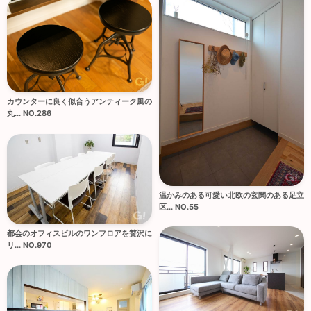
カウンターに良く似合うアンティーク風の
丸... NO.286
温かみのある可愛い北欧の玄関のある足立
区... NO.55
都会のオフィスビルのワンフロアを贅沢に
リ... NO.970