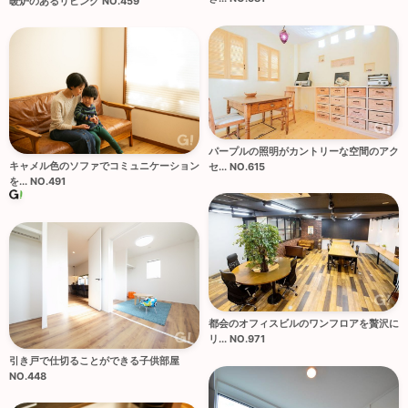
暖炉のあるリビング NO.459
パープルの照明がカントリーな空間のアク
キャメル色のソファでコミュニケーション
セ... NO.615
を... NO.491
都会のオフィスビルのワンフロアを贅沢に
リ... NO.971
引き戸で仕切ることができる子供部屋
NO.448