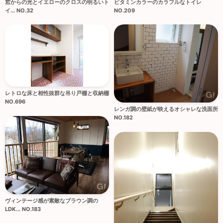
窓からの光とイエローのクロスの明るいト
ビタミンカラーのカラフルなトイレ
イ... NO.32
NO.209
レトロな床と相性抜群な吊り戸棚と収納棚
NO.696
レンガ調の壁紙が映えるオシャレな洗面所
NO.182
ヴィンテージ感が素敵なブラウン調の
LDK... NO.183