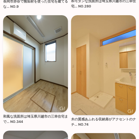
和モダンな洗面所は埼玉県川越市の三幸住
長岡市赤谷で無垢材を使った住宅を建てる
宅... NO.280
な... NO.9
和風な洗面所は埼玉県川越市の三幸住宅ま
木の質感あふれる収納扉がアクセントのナ
で... NO.344
チ... NO.74