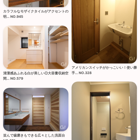
カラフルなモザイクタイルがアクセントの
明... NO.945
アメリカンスイッチがかっこいい！使い勝
手... NO.328
清潔感あふれる白が美しい◎大容量収納空
間... NO.579
並んで歯磨きもできる広々とした洗面台