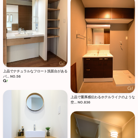
上品でナチュラルなフロート洗面台がある
パ... NO.56
上品で重厚感伝わるホテルライクのような
空... NO.836