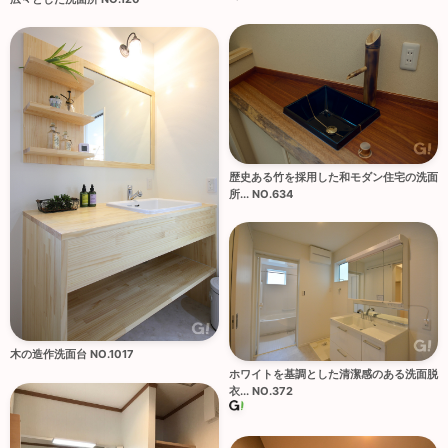
歴史ある竹を採用した和モダン住宅の洗面
所... NO.634
木の造作洗面台 NO.1017
ホワイトを基調とした清潔感のある洗面脱
衣... NO.372