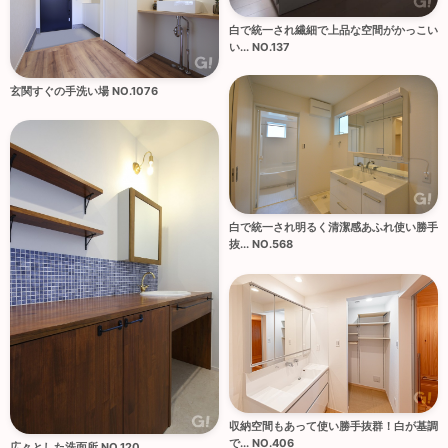
白で統一され繊細で上品な空間がかっこい
い... NO.137
玄関すぐの手洗い場 NO.1076
白で統一され明るく清潔感あふれ使い勝手
抜... NO.568
収納空間もあって使い勝手抜群！白が基調
で... NO.406
広々とした洗面所 NO.120