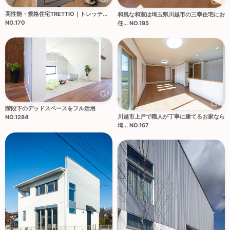
高性能・規格住宅TRETTIO｜トレッテ...
和風な和室は埼玉県川越市の三幸住宅にお
NO.170
任... NO.195
階段下のデッドスペースをフル活用
川越市上戸で職人が丁寧に建てるお家なら
NO.1284
埼... NO.167