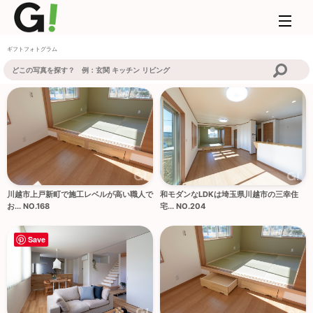
ギフトフォトグラム
川越市上戸新町で施工レベルが高い職人で
和モダンなLDKは埼玉県川越市の三幸住
お... NO.168
宅... NO.204
Save