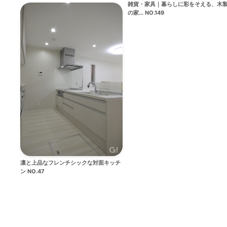
雑貨・家具｜暮らしに彩をそえる、木
の家... NO.149
凛と上品なフレンチシックな対面キッチ
ン NO.47