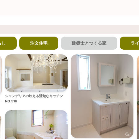
らし
注文住宅
建築士とつくる家
ラ
シャンデリアの映える清楚なキッチン
カ
NO.516