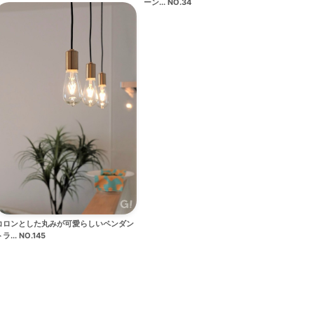
ーン... NO.34
コロンとした丸みが可愛らしいペンダン
ラ... NO.145