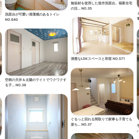
無垢材を使用した造作洗面台。福富住宅
の注... NO.35
洗面台が可愛い清潔感のあるトイレ
電
NO.640
清楚なLDKスペースと和室 NO.571
空柄の天井＆太陽のライトでワクワクす
キ
る子... NO.38
ぐるっと回れる間取りで家事も子育ても
楽ち... NO.37
バ