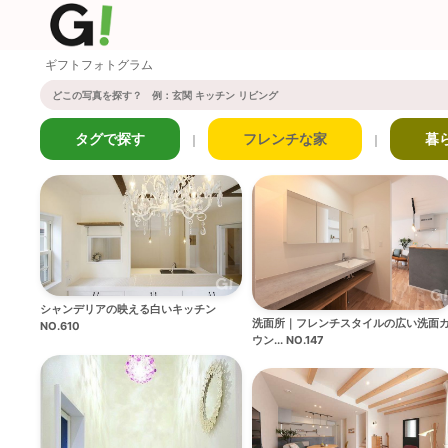
ギフトフォトグラム
タグで探す
フレンチな家
暮
｜
｜
シャンデリアの映える白いキッチン
洗面所｜フレンチスタイルの広い洗面
NO.610
ウン... NO.147