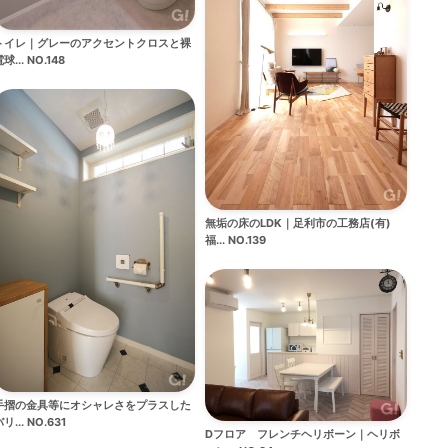
トイレ｜グレーのアクセントクロスと裸
球... NO.148
無垢の床のLDK｜足利市の工務店(有)
福... NO.139
手摺の金具等にオシャレさをプラスした
リ... NO.631
Dフロア フレンチヘリボーン｜ヘリボ