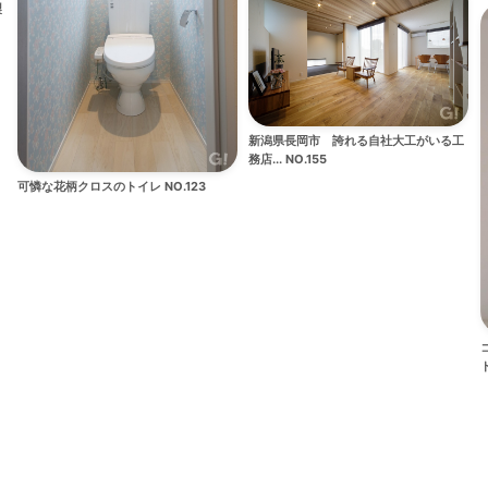
製
新潟県長岡市 誇れる自社大工がいる工
務店... NO.155
可憐な花柄クロスのトイレ NO.123
ト