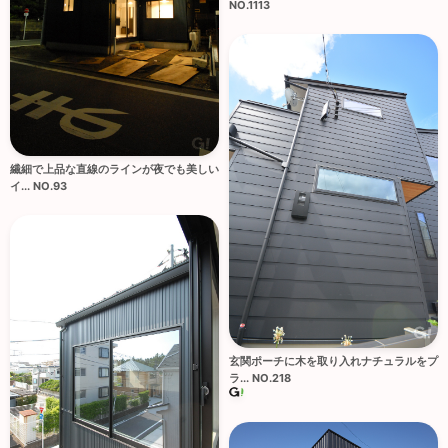
NO.1113
繊細で上品な直線のラインが夜でも美しい
イ... NO.93
玄関ポーチに木を取り入れナチュラルをプ
ラ... NO.218