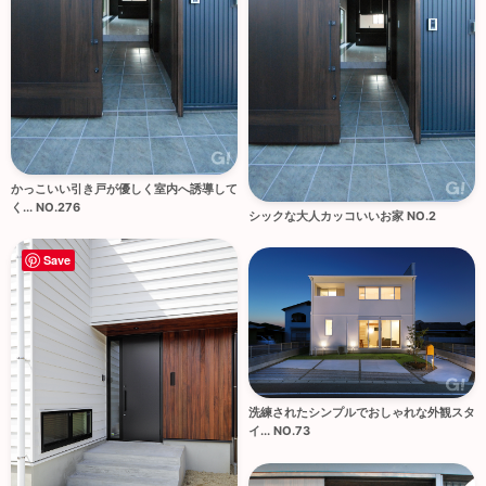
かっこいい引き戸が優しく室内へ誘導して
く... NO.276
シックな大人カッコいいお家 NO.2
Save
洗練されたシンプルでおしゃれな外観スタ
イ... NO.73