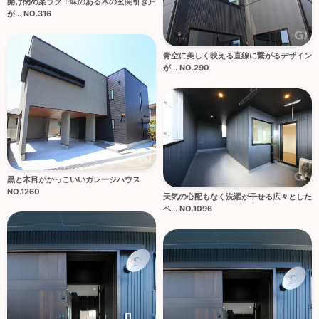
開け閉め楽ラク！味のある木の玄関引き戸
が... NO.316
青空に美しく映える直線に繋がるデザイン
が... NO.290
黒と木目がかっこいいガレージハウス
NO.1260
天気の心配もなく洗濯が干せる広々とした
ベ... NO.1096