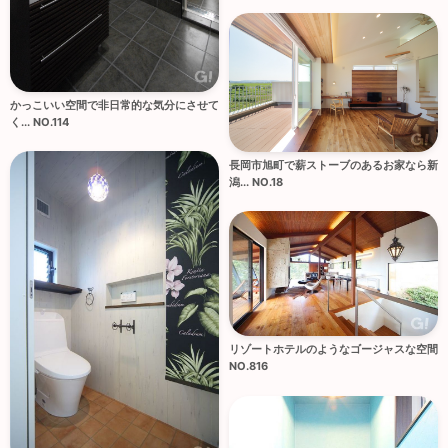
かっこいい空間で非日常的な気分にさせて
く... NO.114
長岡市旭町で薪ストーブのあるお家なら新
潟... NO.18
リゾートホテルのようなゴージャスな空間
NO.816