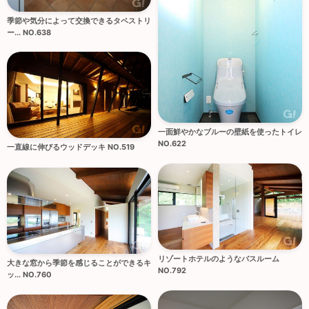
季節や気分によって交換できるタペストリ
ー... NO.638
一面鮮やかなブルーの壁紙を使ったトイレ
NO.622
一直線に伸びるウッドデッキ NO.519
リゾートホテルのようなバスルーム
大きな窓から季節を感じることができるキ
NO.792
ッ... NO.760