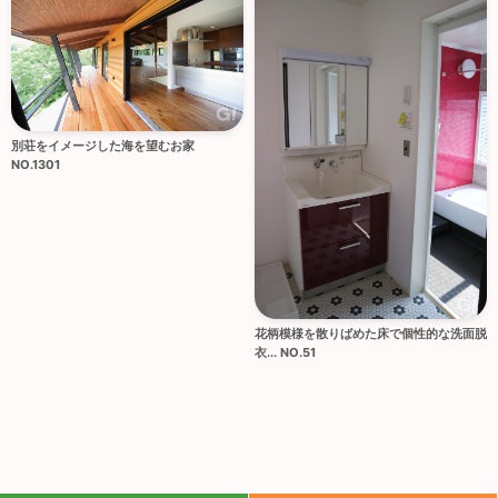
別荘をイメージした海を望むお家
NO.1301
花柄模様を散りばめた床で個性的な洗面脱
衣... NO.51