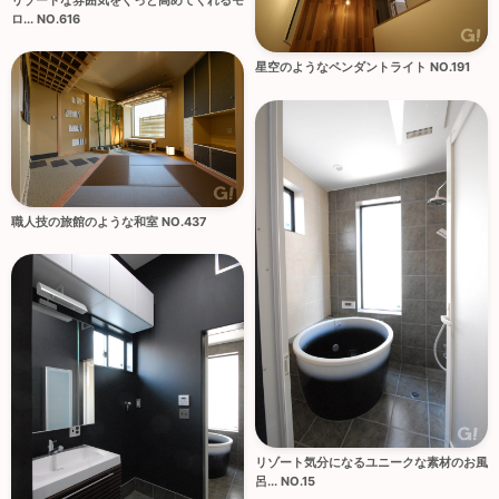
リゾートな雰囲気をぐっと高めてくれるモ
ロ... NO.616
星空のようなペンダントライト NO.191
職人技の旅館のような和室 NO.437
リゾート気分になるユニークな素材のお風
呂... NO.15