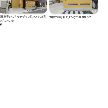
高級料亭のようなデザイン性あふれる和
旅館の様な和モダンな外観 NO.381
ダ... NO.611