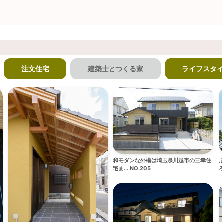
注文住宅
建築士とつくる家
ライフスタ
和モダンな外構は埼玉県川越市の三幸住
宅ま... NO.205
ろ