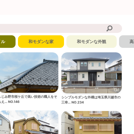
イル
和モダンな家
和モダンな外観
高
ふじみ野市桜ケ丘で高い技術の職人をそ
シンプルモダンな外構は埼玉県川越市の
え... NO.146
三幸... NO.234