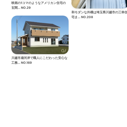
映画の1コマのようなアメリカン住宅の
玄関... NO.29
和モダンな外構は埼玉県川越市の三幸
宅ま... NO.208
川越市扇河岸で職人にこだわった安心な
工務... NO.169