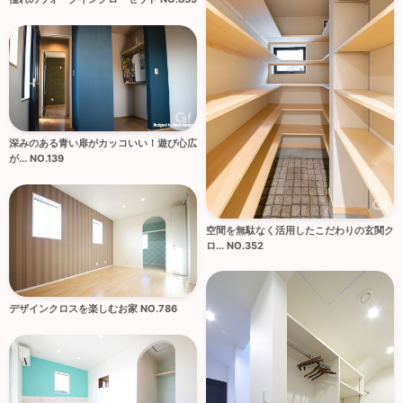
深みのある青い扉がカッコいい！遊び心広
が... NO.139
空間を無駄なく活用したこだわりの玄関ク
ロ... NO.352
デザインクロスを楽しむお家 NO.786