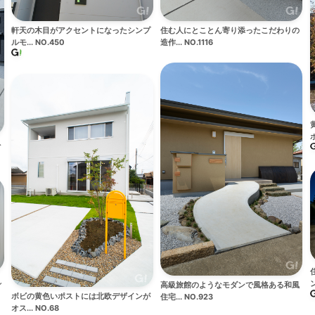
住む人にとことん寄り添ったこだわりの
軒天の木目がアクセントになったシンプ
造作... NO.1116
ルモ... NO.450
ポ
を
れ
ン
高級旅館のようなモダンで風格ある和風
ボビの黄色いポストには北欧デザインが
住宅... NO.923
オス... NO.68