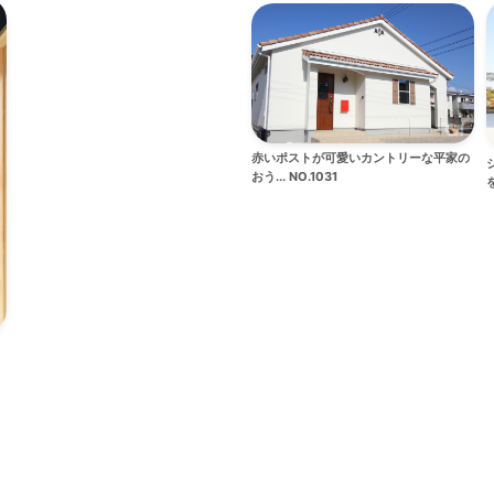
赤いポストが可愛いカントリーな平家の
おう... NO.1031
を