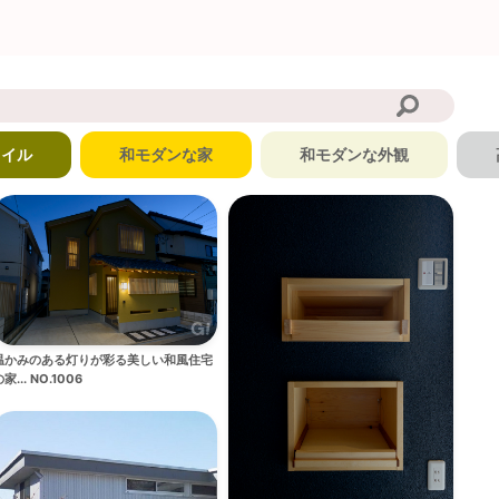
タイル
和モダンな家
和モダンな外観
温かみのある灯りが彩る美しい和風住宅
家... NO.1006