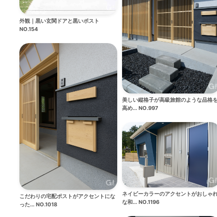
外観｜黒い玄関ドアと黒いポスト
NO.154
美しい縦格子が高級旅館のような品格
高め... NO.997
ネイビーカラーのアクセントがおしゃ
こだわりの宅配ポストがアクセントにな
な和... NO.1196
った... NO.1018