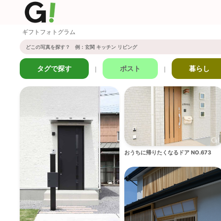
ギフトフォトグラム
タグで探す
ポスト
暮らし
｜
｜
おうちに帰りたくなるドア NO.673