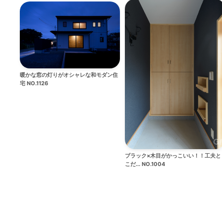
暖かな窓の灯りがオシャレな和モダン住
宅 NO.1126
ブラック×木目がかっこいい！！工夫と
こだ... NO.1004