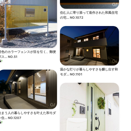
住む人に寄り添って造作された和風住宅
の宅... NO.1072
黄色のカラーフェンスが目を引く、郵便
ス... NO.51
温かな灯りが暮らしやすさを醸し出す和
モダ... NO.1101
住まう人の暮らしやすさを叶えた和モダ
住... NO.1207