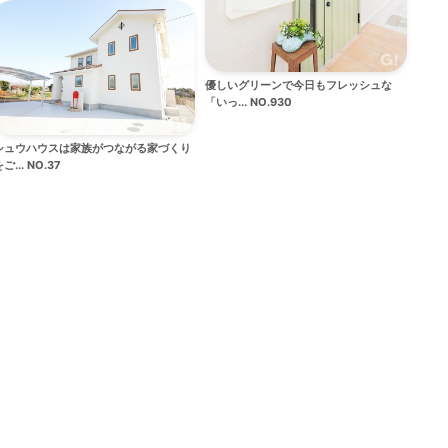
優しいグリーンで今日もフレッシュな
「いっ... NO.930
シュウハウスは家族がつながる家づくり
ご... NO.37