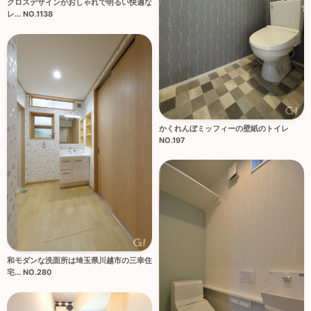
クロスデザインがおしゃれで明るい快適な
レ... NO.1138
かくれんぼミッフィーの壁紙のトイレ
NO.197
和モダンな洗面所は埼玉県川越市の三幸住
宅... NO.280