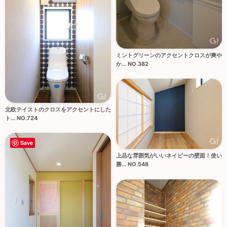
ミントグリーンのアクセントクロスが爽や
か... NO.382
北欧テイストのクロスをアクセントにした
ト... NO.724
Save
上品な雰囲気がいいネイビーの壁面！使い
勝... NO.548