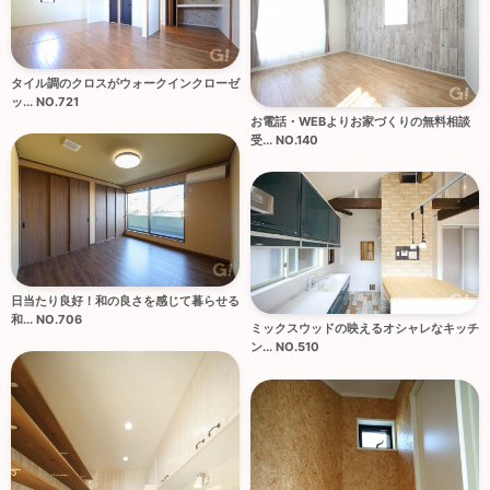
タイル調のクロスがウォークインクローゼ
ッ... NO.721
お電話・WEBよりお家づくりの無料相談
受... NO.140
日当たり良好！和の良さを感じて暮らせる
和... NO.706
ミックスウッドの映えるオシャレなキッチ
ン... NO.510