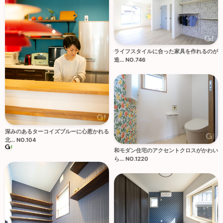
ライフスタイルに合った家具を作れるのが
造... NO.746
深みのあるターコイズブルーに心惹かれる
北... NO.104
和モダン住宅のアクセントクロスがかわい
ら... NO.1220