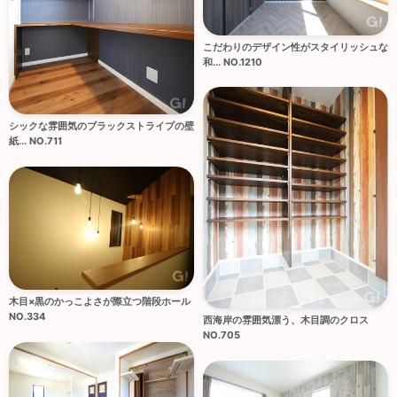
こだわりのデザイン性がスタイリッシュな
和... NO.1210
シックな雰囲気のブラックストライプの壁
紙... NO.711
木目×黒のかっこよさが際立つ階段ホール
NO.334
西海岸の雰囲気漂う、木目調のクロス
NO.705