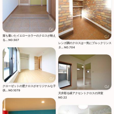
落ち着いたイエローカラーのクロスが映え
る... NO.507
レンガ調のクロスは一気にブルックリンス
タ... NO.704
クローゼットの壁クロスがオリジナルな子
供... NO.1079
天井彩る緑アクセントクロスの洋室
NO.22