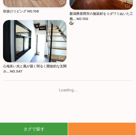
吹抜けリビング NO.158
新潟県長岡市の無垢材をコダワリぬいた工
務... NO.150
心地良い光と風が届く明るく開放的な玄関
ホ... NO.547
Loading...
タグで探す