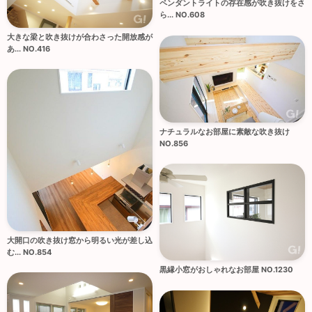
ペンダントライトの存在感が吹き抜けをさ
ら... NO.608
大きな梁と吹き抜けが合わさった開放感が
あ... NO.416
ナチュラルなお部屋に素敵な吹き抜け
NO.856
大開口の吹き抜け窓から明るい光が差し込
む... NO.854
黒縁小窓がおしゃれなお部屋 NO.1230