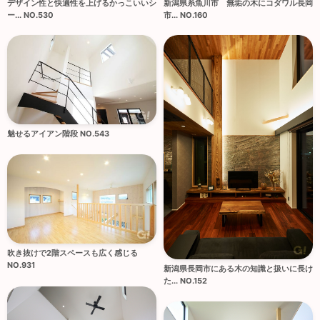
デザイン性と快適性を上げるかっこいいシ
新潟県糸魚川市 無垢の木にコダワル長岡
ー... NO.530
市... NO.160
魅せるアイアン階段 NO.543
吹き抜けで2階スペースも広く感じる
NO.931
新潟県長岡市にある木の知識と扱いに長け
た... NO.152