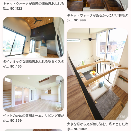
キャットウォークが自慢の開放感あふれる
吹... NO.1122
キャットウォークがあるかっこいい和モダ
ン... NO.999
ダイナミックな開放感あふれる明るくスタ
イ... NO.465
ペットのための専用ルーム。リビング横だ
か... NO.859
大きな窓から光が差し込む、広々とした吹
き... NO.1062