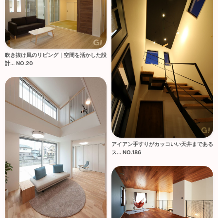
吹き抜け風のリビング｜空間を活かした設
計... NO.20
アイアン手すりがカッコいい天井まである
ス... NO.186