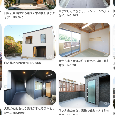
気
奥までひとつながり、サンルームのよう
日当たり良好で心地良く木の優しさがタ
なイ... NO.903
ク
ップ... NO.340
富士見市下南畑の注文住宅なら埼玉県川
白と黒と木目のお家 NO.996
越市... NO.26
市
シ
天気の心配もなく洗濯が干せる広々とし
使い方自由自在！家族で独占できる外空
たベ... NO.1096
間が... NO.746