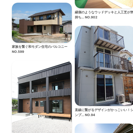
縁側のようなウッドデッキと人工芝が
持ち... NO.902
家族を繋ぐ和モダン住宅のバルコニー
NO.599
直線に繋がるデザインがかっこいい！
ンプ... NO.94