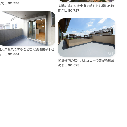
て... NO.298
太陽の温もりを全身で感じられ癒しの時
間が... NO.727
お天気を気にすることなく洗濯物が干せ
、... NO.884
和風住宅の広々バルコニーで繋がる家族
の部... NO.529