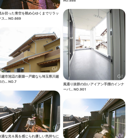
NO.888
澄み切った青空を眺め心ゆくまでリラッ
ス... NO.669
川越市池辺の新築一戸建なら埼玉県川越
の... NO.7
風通り抜群の白いアイアン手摺のインナ
ーバ... NO.901
快適な光＆風を感じられ優しい気持ちに