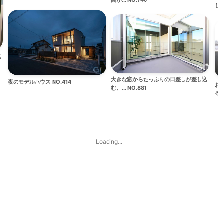
し
流
大きな窓からたっぷりの日差しが差し込
夜のモデルハウス NO.414
む、... NO.881
る
Loading...