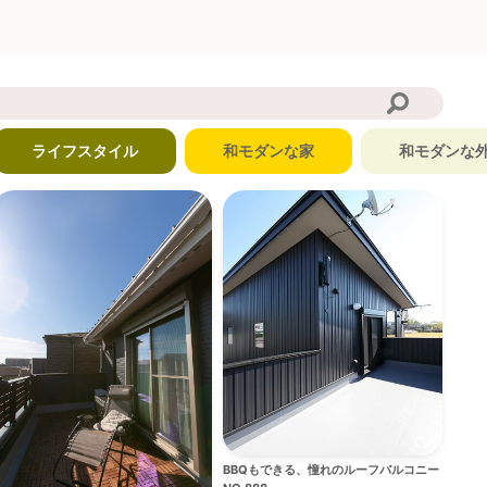
ライフスタイル
和モダンな家
和モダンな
BBQもできる、憧れのルーフバルコニー