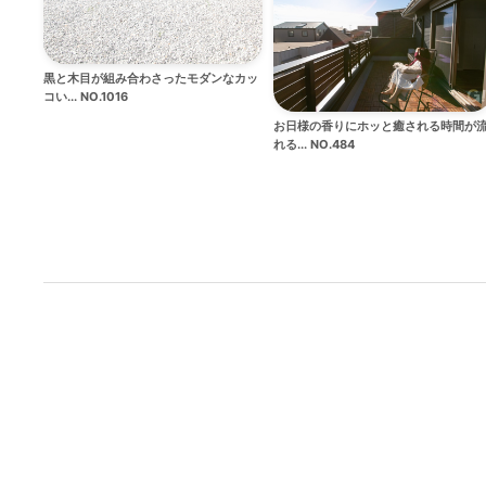
黒と木目が組み合わさったモダンなカッ
コい... NO.1016
お日様の香りにホッと癒される時間が
れる... NO.484