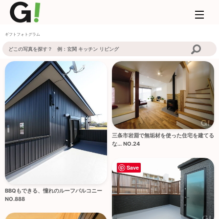
ギフトフォトグラム
三条市岩淵で無垢材を使った住宅を建てる
な... NO.24
Save
BBQもできる、憧れのルーフバルコニー
NO.888