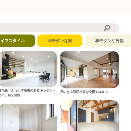
ライフスタイル
和モダンな家
和モダンな外観
白で統一された清潔感のあるキッチン・
品のある和洋折衷な空間 NO.818
イ... NO.503