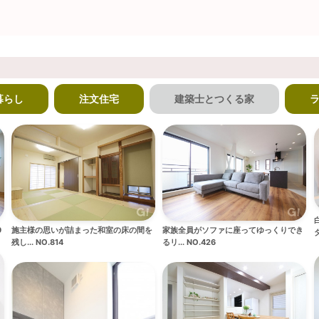
暮らし
注文住宅
建築士とつくる家
9
家族全員がソファに座ってゆっくりでき
施主様の思いが詰まった和室の床の間を
ダ
るリ... NO.426
残し... NO.814