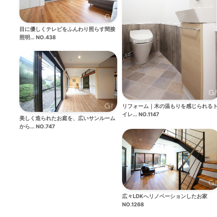
目に優しくテレビをふんわり照らす間接
照明... NO.438
リフォーム｜木の温もりを感じられる
イレ... NO.1147
美しく造られたお庭を、広いサンルーム
から... NO.747
広々LDKへリノベーションしたお家
NO.1268