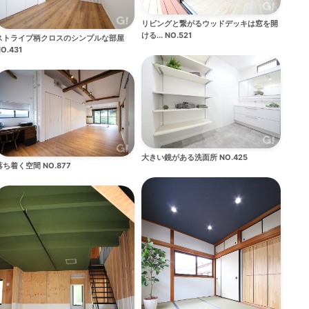
リビングと繋がるウッドデッキは窓を開
ける... NO.521
ストライプ柄クロスのシンプルな部屋
O.431
大きい鏡がある洗面所 NO.425
落ち着く空間 NO.877