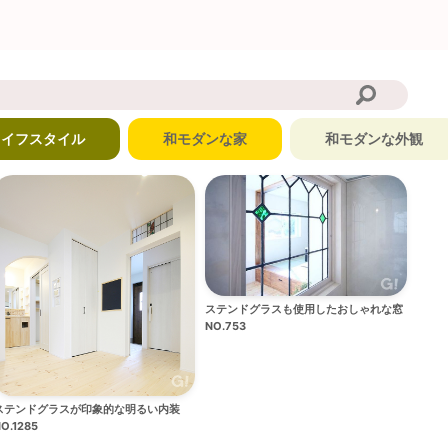
ライフスタイル
和モダンな家
和モダンな外観
ステンドグラスも使用したおしゃれな窓
NO.753
ステンドグラスが印象的な明るい内装
O.1285