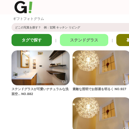
ギフトフォトグラム
タグで探す
ステンドグラス
｜
｜
ステンドグラスが可愛いナチュラルな洗
素敵な照明でお部屋を明るく NO.927
面空... NO.882