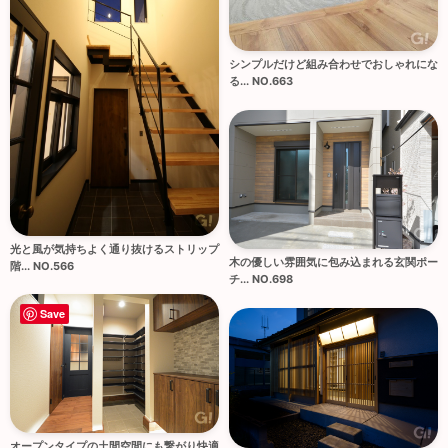
シンプルだけど組み合わせでおしゃれにな
る... NO.663
光と風が気持ちよく通り抜けるストリップ
木の優しい雰囲気に包み込まれる玄関ポー
階... NO.566
チ... NO.698
Save
オープンタイプの土間空間にも繋がり快適