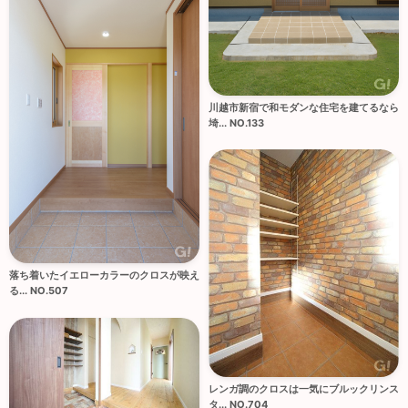
川越市新宿で和モダンな住宅を建てるなら
埼... NO.133
落ち着いたイエローカラーのクロスが映え
る... NO.507
レンガ調のクロスは一気にブルックリンス
タ... NO.704