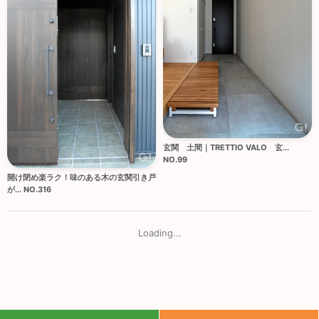
玄関 土間｜TRETTIO VALO 玄...
NO.99
開け閉め楽ラク！味のある木の玄関引き戸
が... NO.316
Loading...