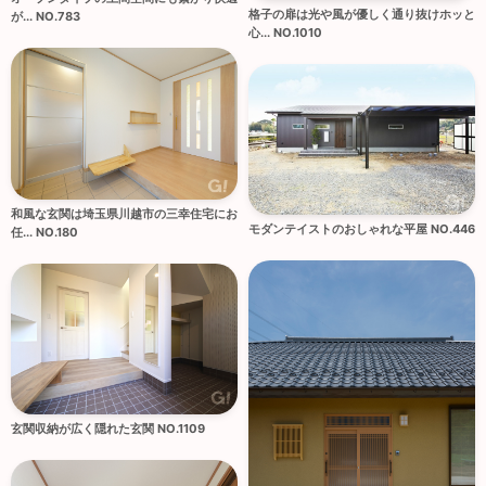
格子の扉は光や風が優しく通り抜けホッと
が... NO.783
心... NO.1010
和風な玄関は埼玉県川越市の三幸住宅にお
モダンテイストのおしゃれな平屋 NO.446
任... NO.180
玄関収納が広く隠れた玄関 NO.1109