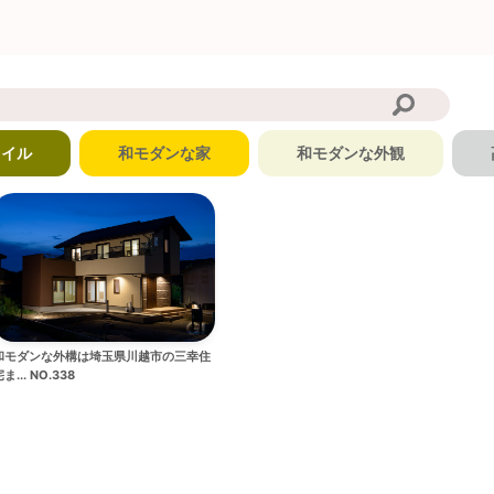
タイル
和モダンな家
和モダンな外観
和モダンな外構は埼玉県川越市の三幸住
ま... NO.338