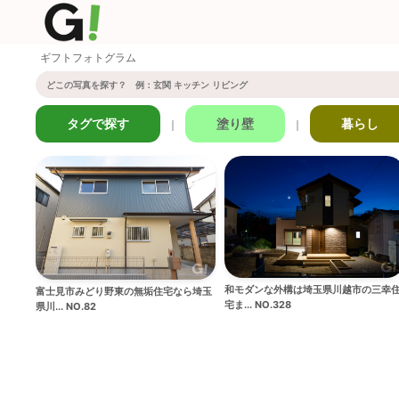
ギフトフォトグラム
タグで探す
塗り壁
暮らし
｜
｜
和モダンな外構は埼玉県川越市の三幸
富士見市みどり野東の無垢住宅なら埼玉
宅ま... NO.328
県川... NO.82