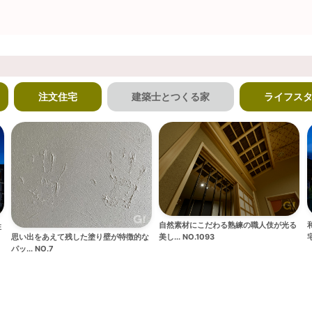
注文住宅
建築士とつくる家
ライフス
自然素材にこだわる熟練の職人伎が光る
住
思い出をあえて残した塗り壁が特徴的な
美し... NO.1093
宅
パッ... NO.7