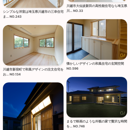
川越市大仙波新田の高性能住宅なら埼玉県
川... NO.33
シンプルな洋室は埼玉県川越市の三幸住宅
ま... NO.243
懐かしいデザインの和風住宅の玄関空間
NO.596
川越市新宿町で和風デザインの注文住宅を
お... NO.134
まるで映画のような外観の家で贅沢な時間
を... NO.746