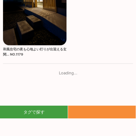
和風住宅の夜も心地よい灯りが出迎える玄
関... NO.1179
Loading...
タグで探す