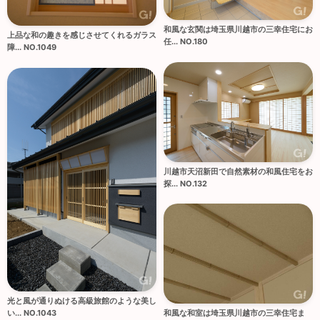
和風な玄関は埼玉県川越市の三幸住宅にお
上品な和の趣きを感じさせてくれるガラス
任... NO.180
障... NO.1049
川越市天沼新田で自然素材の和風住宅をお
探... NO.132
光と風が通りぬける高級旅館のような美し
和風な和室は埼玉県川越市の三幸住宅ま
い... NO.1043