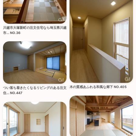
川越市大塚新町の注文住宅なら埼玉県川越
市... NO.36
木の質感あふれる和風な廊下 NO.405
つい落ち着きたくなるリビングのある注文
住... NO.447