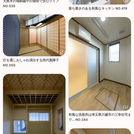
天然木の傾斜緩やか階段で安心ライフ
NO.535
落ち着きのある和風なキッチン NO.419
灯を通しおしゃれ演出する現代風障子
NO.550
和風な洗面所は埼玉県川越市の三幸住宅ま
で... NO.344