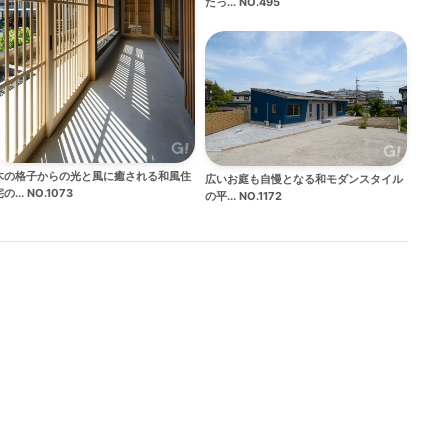
たっ... NO.495
木の格子からの光と風に癒される和風住
広いお庭も自慢となる和モダンスタイル
の... NO.1073
の平... NO.1172