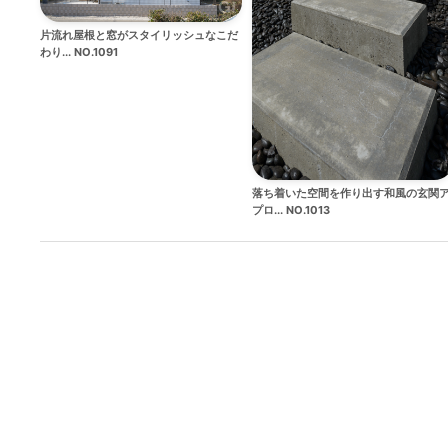
片流れ屋根と窓がスタイリッシュなこだ
わり... NO.1091
落ち着いた空間を作り出す和風の玄関
プロ... NO.1013