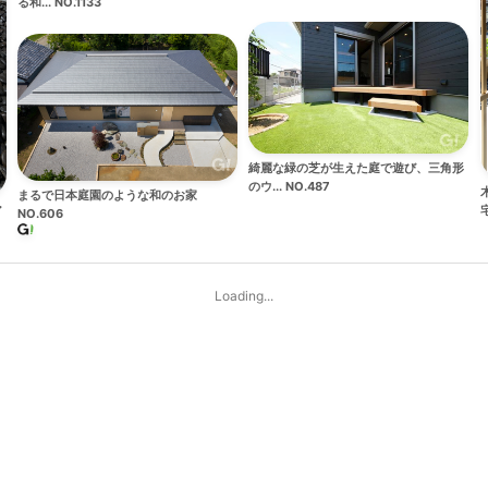
る和... NO.1133
綺麗な緑の芝が生えた庭で遊び、三角形
のウ... NO.487
まるで日本庭園のような和のお家
ア
宅
NO.606
Loading...