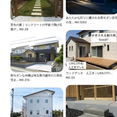
あたたかな灯りに癒される和モダン住
の玄... NO.1202
芝生の庭｜コンクリートの平板で飛び石
風デ... NO.29
ウッドデッキ 人工木｜LIXIL(ﾘｸｼ...
和モダンな外構は埼玉県川越市の三幸住
NO.33
宅ま... NO.213