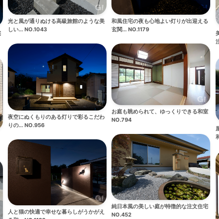
光と風が通りぬける高級旅館のような美
和風住宅の夜も心地よい灯りが出迎える
しい... NO.1043
玄関... NO.1179
宅
注
お庭も眺められて、ゆっくりできる和室
夜空にぬくもりのある灯りで彩るこだわ
NO.794
りの... NO.956
和
純日本風の美しい庭が特徴的な注文住宅
人と猫の快適で幸せな暮らしがうかがえ
NO.452