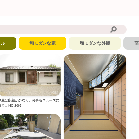
イル
和モダンな家
和モダンな外観
高
平屋は段差が少なく、何事もスムーズに
え... NO.906