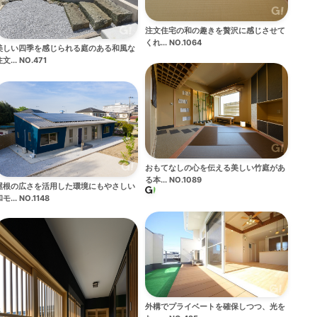
注文住宅の和の趣きを贅沢に感じさせて
くれ... NO.1064
美しい四季を感じられる庭のある和風な
文... NO.471
おもてなしの心を伝える美しい竹庭があ
る本... NO.1089
屋根の広さを活用した環境にもやさしい
モ... NO.1148
外構でプライベートを確保しつつ、光を