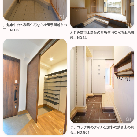
川越市中台の和風住宅なら埼玉県川越市の
三... NO.68
ふじみ野市上野台の無垢住宅なら埼玉県川
越... NO.14
テラコッタ風のタイルは素朴な焼き土の風
合... NO.801