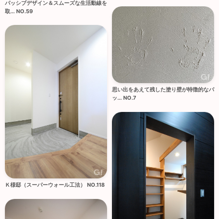
パッシブデザイン＆スムーズな生活動線を
取... NO.59
思い出をあえて残した塗り壁が特徴的なパ
ッ... NO.7
Ｋ様邸（スーパーウォール工法） NO.118