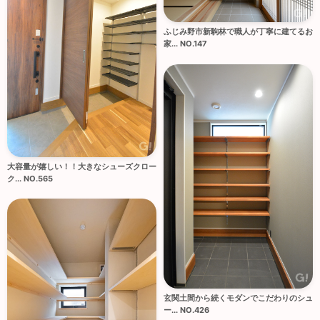
ふじみ野市新駒林で職人が丁寧に建てるお
家... NO.147
大容量が嬉しい！！大きなシューズクロー
ク... NO.565
玄関土間から続くモダンでこだわりのシュ
ー... NO.426