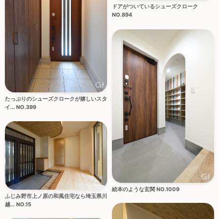
ドアがついているシューズクローク
NO.894
たっぷりのシューズクロークが嬉しいスタ
イ... NO.399
絵本のような玄関 NO.1009
ふじみ野市上ノ原の和風住宅なら埼玉県川
越... NO.15