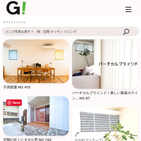
ギフトフォトグラム
子供部屋 NO.410
バーチカルブラインド｜美しい垂直のライ
ン... NO.97
Save
玄関の近くに大きな窓 NO.762