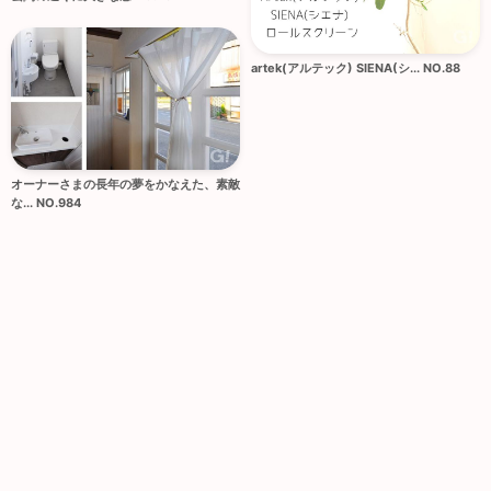
artek(アルテック) SIENA(シ... NO.88
オーナーさまの長年の夢をかなえた、素敵
な... NO.984