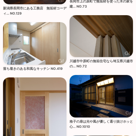
長岡市上の原町で無垢材を使った木の家を
建... NO.73
新潟県長岡市にある工務店 無垢材コーデ
ィ... NO.129
川越市中原町の無垢住宅なら埼玉県川越市
の... NO.72
落ち着きのある和風なキッチン NO.419
格子の扉は光や風が優しく通り抜けホッと
心... NO.1010