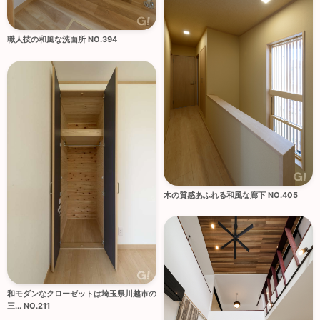
職人技の和風な洗面所 NO.394
木の質感あふれる和風な廊下 NO.405
和モダンなクローゼットは埼玉県川越市の
三... NO.211