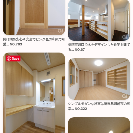
開け閉め安心＆安全でピンク色の和紙で可
愛... NO.763
長岡市川口で木をデザインした住宅を建て
る... NO.67
Save
シンプルモダンな洋室は埼玉県川越市の三
幸... NO.322