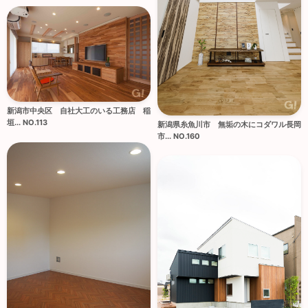
新潟市中央区 自社大工のいる工務店 稲
垣... NO.113
新潟県糸魚川市 無垢の木にコダワル長岡
市... NO.160