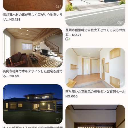
高品質木材の床が美しく広がり心地良いリ
ゾ... NO.128
長岡市稲葉町で自社大工とつくる安心のお
家... NO.71
長岡市稲島で木をデザインした住宅を建て
る... NO.59
落ち着いた雰囲気の和モダンな玄関ホール
NO.600
まるで映画のような外観の家で贅沢な時間