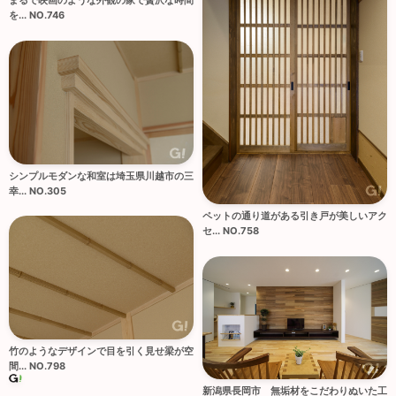
を... NO.746
シンプルモダンな和室は埼玉県川越市の三
幸... NO.305
ペットの通り道がある引き戸が美しいアク
セ... NO.758
竹のようなデザインで目を引く見せ梁が空
間... NO.798
新潟県長岡市 無垢材をこだわりぬいた工