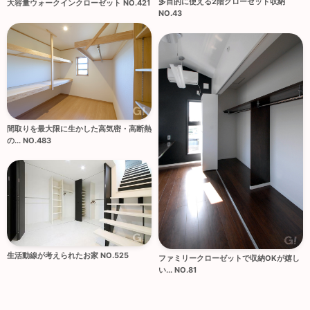
多目的に使える2階クローゼット収納
大容量ウォークインクローゼット NO.421
NO.43
間取りを最大限に生かした高気密・高断熱
の... NO.483
生活動線が考えられたお家 NO.525
ファミリークローゼットで収納OKが嬉し
い... NO.81