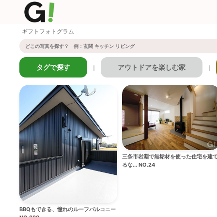
ギフトフォトグラム
タグで探す
アウトドアを楽しむ家
｜
｜
三条市岩淵で無垢材を使った住宅を建
るな... NO.24
BBQもできる、憧れのルーフバルコニー