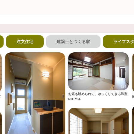
注文住宅
建築士とつくる家
ライフス
お庭も眺められて、ゆっくりできる和室
室
NO.794