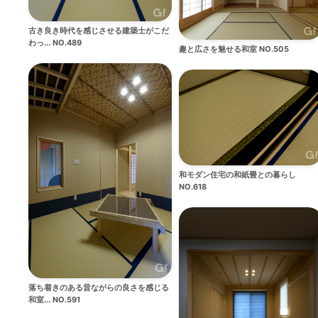
古き良き時代を感じさせる建築士がこだ
わっ... NO.489
趣と広さを魅せる和室 NO.505
和モダン住宅の和紙畳との暮らし
NO.618
落ち着きのある昔ながらの良さを感じる
和室... NO.591