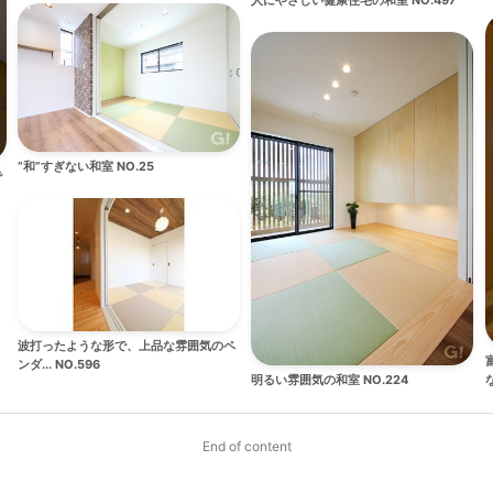
人にやさしい健康住宅の和室 NO.497
“和”すぎない和室 NO.25
で
波打ったような形で、上品な雰囲気のペ
ンダ... NO.596
な
明るい雰囲気の和室 NO.224
End of content