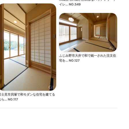
イレ... NO.549
ふじみ野市大井で和で統一された注文住
宅を... NO.127
富士見市貝塚で和モダンな住宅を建てる
ら... NO.117