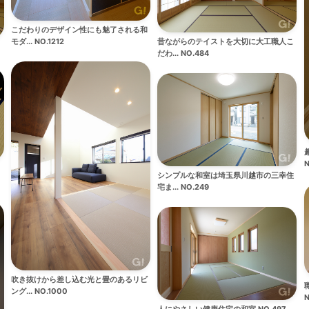
こだわりのデザイン性にも魅了される和
昔ながらのテイストを大切に大工職人こ
モダ... NO.1212
だわ... NO.484
N
シンプルな和室は埼玉県川越市の三幸住
宅ま... NO.249
吹き抜けから差し込む光と畳のあるリビ
ング... NO.1000
N