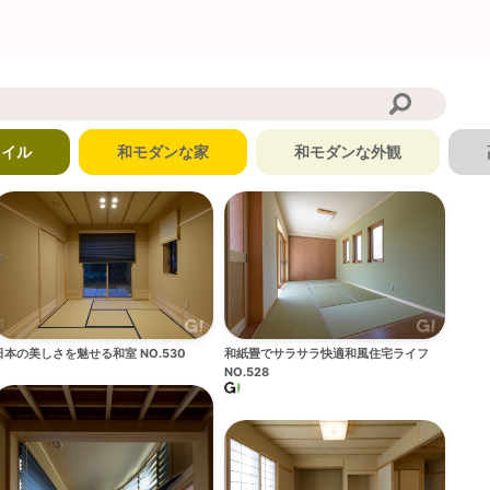
タイル
和モダンな家
和モダンな外観
日本の美しさを魅せる和室 NO.530
和紙畳でサラサラ快適和風住宅ライフ
NO.528