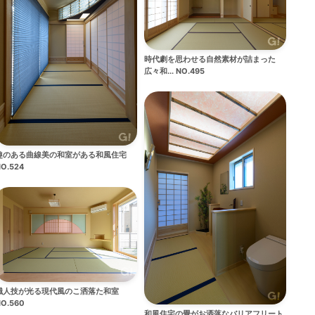
時代劇を思わせる自然素材が詰まった
広々和... NO.495
趣のある曲線美の和室がある和風住宅
O.524
職人技が光る現代風のこ洒落た和室
O.560
和風住宅の畳がお洒落なバリアフリート