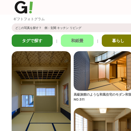
ギフトフォトグラム
タグで探す
和紙畳
暮らし
｜
｜
高級旅館のような和風住宅のモダン和
NO.511