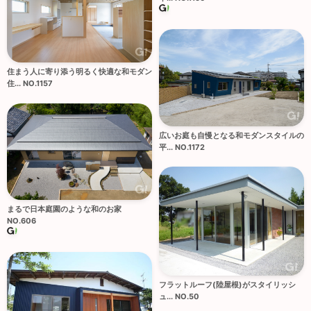
住まう人に寄り添う明るく快適な和モダン
住... NO.1157
広いお庭も自慢となる和モダンスタイルの
平... NO.1172
まるで日本庭園のような和のお家
NO.606
フラットルーフ(陸屋根)がスタイリッシ
ュ... NO.50