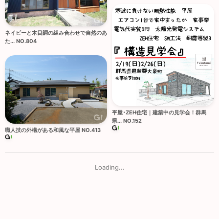
ネイビーと木目調の組み合わせで自然のあ
た... NO.804
平屋･ZEH住宅｜建築中の見学会！群馬
県... NO.152
職人技の外構がある和風な平屋 NO.413
Loading...