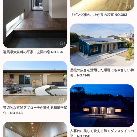
リビング横の小上がりの和室 NO.393
群馬県大泉町の平家｜玄関の窓 NO.184
屋根の広さを活用した環境にもやさしい和
モ... NO.1148
芸術的な玄関アプローチが映える和風平屋
住... NO.543
夕暮れに美しく映える和モダンスタイルの
平... NO.1156