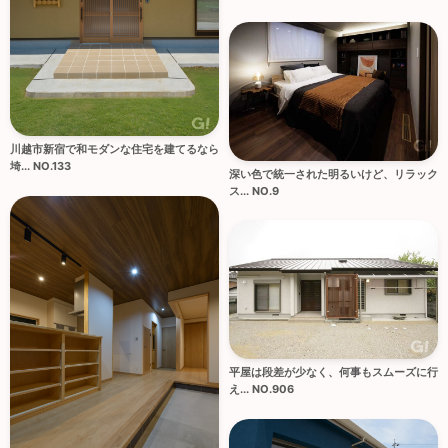
川越市新宿で和モダンな住宅を建てるなら
埼... NO.133
深い色で統一された明るいけど、リラック
ス... NO.9
平屋は段差が少なく、何事もスムーズに行
え... NO.906