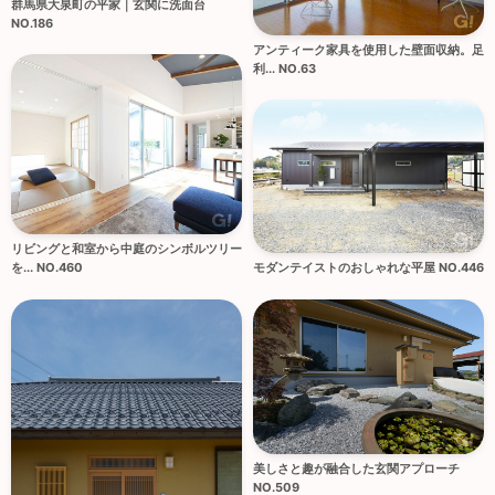
群馬県大泉町の平家｜玄関に洗面台
NO.186
アンティーク家具を使用した壁面収納。足
利... NO.63
リビングと和室から中庭のシンボルツリー
モダンテイストのおしゃれな平屋 NO.446
を... NO.460
美しさと趣が融合した玄関アプローチ
NO.509