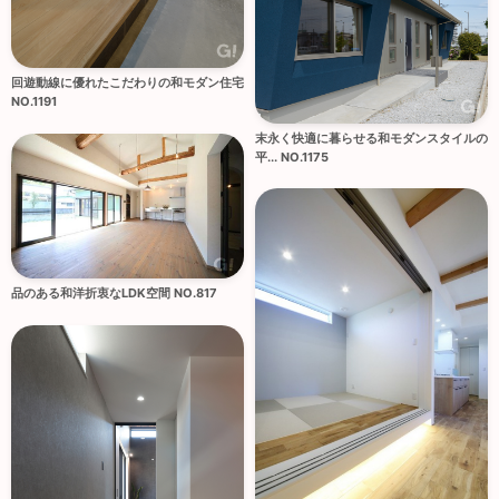
回遊動線に優れたこだわりの和モダン住宅
NO.1191
末永く快適に暮らせる和モダンスタイルの
平... NO.1175
品のある和洋折衷なLDK空間 NO.817