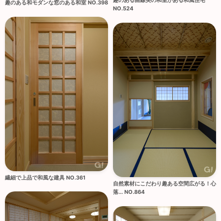
趣のある曲線美の和室がある和風住宅
趣のある和モダンな窓のある和室 NO.398
NO.524
繊細で上品で和風な建具 NO.361
自然素材にこだわり趣ある空間広がる！心
落... NO.864