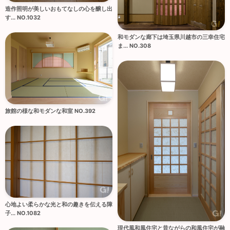
造作照明が美しいおもてなしの心を醸し出
す... NO.1032
和モダンな廊下は埼玉県川越市の三幸住宅
ま... NO.308
旅館の様な和モダンな和室 NO.392
心地よい柔らかな光と和の趣きを伝える障
子... NO.1082
現代風和風住宅と昔ながらの和風住宅が融