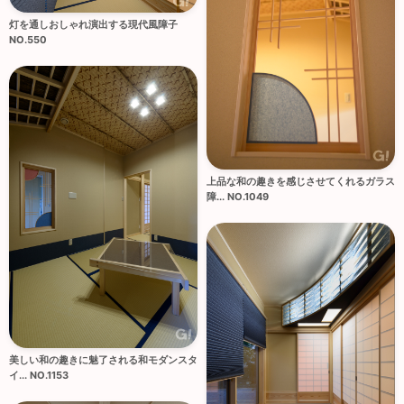
灯を通しおしゃれ演出する現代風障子
NO.550
上品な和の趣きを感じさせてくれるガラス
障... NO.1049
美しい和の趣きに魅了される和モダンスタ
イ... NO.1153