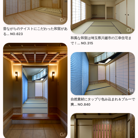
昔ながらのテイストにこだわった和室があ
る... NO.623
和風な和室は埼玉県川越市の三幸住宅ま
で！... NO.315
自然素材にタップリ包み込まれ＆ブルーで
爽... NO.840