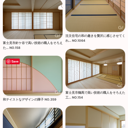
注文住宅の和の趣きを贅沢に感じさせてく
れ... NO.1064
富士見市針ケ谷で高い技術の職人をそろえ
た... NO.158
Save
富士見市鶴馬で高い技術の職人をそろえた
工... NO.154
和テイストなデザインの障子 NO.359