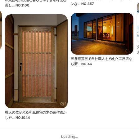
和風住宅の快適な暮らしやすさを叶える
ンな... NO.357
美し... NO.1100
タ
と
三条市荒沢で自社職人を抱えた工務店な
ら新... NO.46
職人の伎が光る和風住宅の木の造作透か
し戸... NO.1044
Loading...