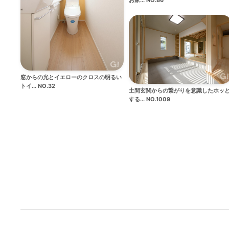
窓からの光とイエローのクロスの明るい
トイ... NO.32
土間玄関からの繋がりを意識したホッ
する... NO.1009