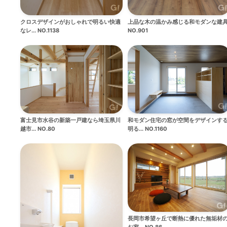
クロスデザインがおしゃれで明るい快適
上品な木の温かみ感じる和モダンな建
なレ... NO.1138
NO.901
富士見市水谷の新築一戸建なら埼玉県川
和モダン住宅の窓が空間をデザインす
越市... NO.80
明る... NO.1160
長岡市希望ヶ丘で断熱に優れた無垢材
お家... NO.86