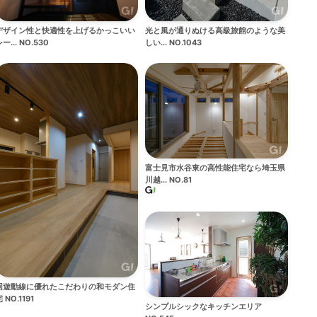
光と風が通りぬける高級旅館のような美
デザイン性と快適性を上げるかっこいい
しい... NO.1043
ー... NO.530
富士見市水谷東の高性能住宅なら埼玉県
川越... NO.81
回遊動線に優れたこだわりの和モダン住
 NO.1191
シンプルシックなキッチンエリア