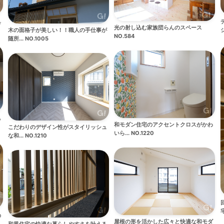
具
光の射し込む家族団らんのスペース
木の面格子が美しい！！職人の手仕事が
シ
NO.584
随所... NO.1005
る
和モダン住宅のアクセントクロスがかわ
こだわりのデザイン性がスタイリッシュ
いら... NO.1220
な和... NO.1210
宅
の
屋根の形を活かした広々と快適な和モダ