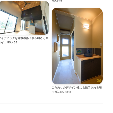
NO.545
ダイナミックな開放感あふれる明るくス
イ... NO.465
こだわりのデザイン性にも魅了される和
モダ... NO.1212