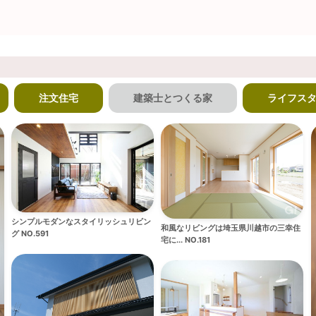
注文住宅
建築士とつくる家
ライフス
シンプルモダンなスタイリッシュリビン
和風なリビングは埼玉県川越市の三幸住
グ NO.591
宅に... NO.181