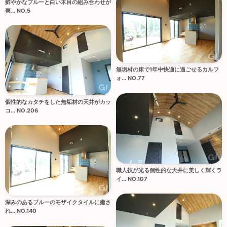
鮮やかなブルーと白い木目の組み合わせが
爽... NO.5
無垢材の床で1年中快適に過ごせるカルフ
ォ... NO.77
個性的なカタチをした無垢材の天井がカッ
コ... NO.206
職人技が光る個性的な天井に美しく輝くラ
イ... NO.107
深みのあるブルーのモザイクタイルに癒さ
れ... NO.140