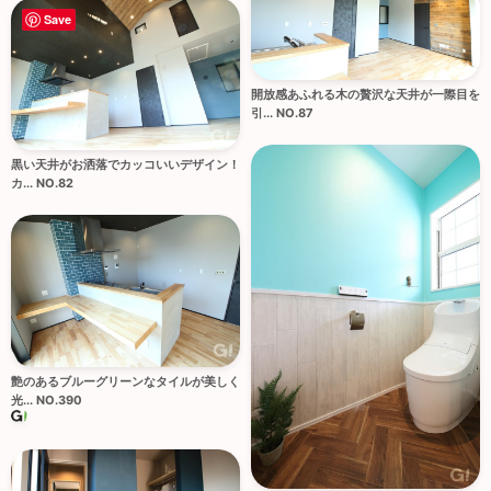
Save
開放感あふれる木の贅沢な天井が一際目を
引... NO.87
黒い天井がお洒落でカッコいいデザイン！
カ... NO.82
艶のあるブルーグリーンなタイルが美しく
光... NO.390