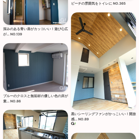
ビーチの雰囲気をトイレに NO.365
深みのある青い扉がカッコいい！遊び心広
が... NO.139
ブルーのクロスと無垢材の優しい色の床が
素... NO.86
黒いシーリングファンがかっこいい！開放
感... NO.89