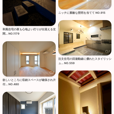
ニッチに素敵な照明を当てて NO.915
和風住宅の夜も心地よい灯りが出迎える玄
関... NO.1179
注文住宅の回遊動線に優れたスタイリッシ
ュ... NO.559
欲しいところに収納スペースが確保され片
付... NO.480