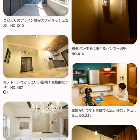
こだわりのデザイン性がスタイリッシュな
和... NO.1210
和モダン住宅に映えるバンブー照明
NO.614
モノトーンでかっこいい空間！個性的なデ
ザ... NO.487
家族がいつでも笑顔で会話が弾むナチュラ
ル... NO.234