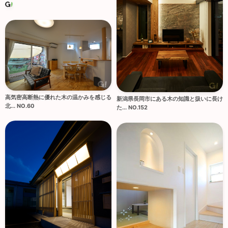
高気密高断熱に優れた木の温かみを感じる
新潟県長岡市にある木の知識と扱いに長け
北... NO.60
た... NO.152