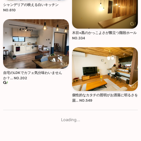
シャンデリアの映える白いキッチン
NO.610
木目×黒のかっこよさが際立つ階段ホール
NO.334
自宅のLDKでカフェ気分味わいません
か？... NO.202
個性的なカタチの照明がお洒落に明るさを
届... NO.549
Loading...