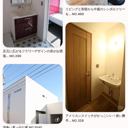
リビングと和室から中庭のシンボルツリー
を... NO.460
足元に広がるフラワーデザインの床がお洒
落... NO.289
アメリカンスイッチがかっこいい！使い勝
手... NO.328
四角い真っ白な家 NO.1045