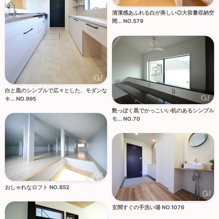
清潔感あふれる白が美しい◎大容量収納空
間... NO.579
白と黒のシンプルで広々とした、モダンな
キ... NO.995
艶っぽく黒でかっこいい机のあるシンプル
モ... NO.70
おしゃれなロフト NO.852
玄関すぐの手洗い場 NO.1076