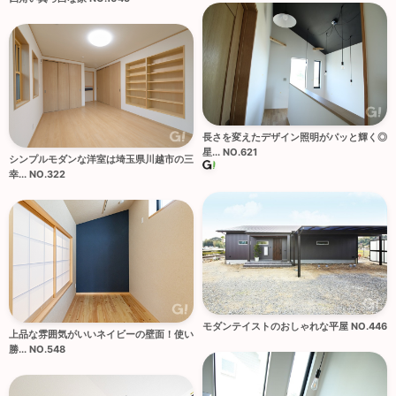
長さを変えたデザイン照明がパッと輝く◎
星... NO.621
シンプルモダンな洋室は埼玉県川越市の三
幸... NO.322
モダンテイストのおしゃれな平屋 NO.446
上品な雰囲気がいいネイビーの壁面！使い
勝... NO.548