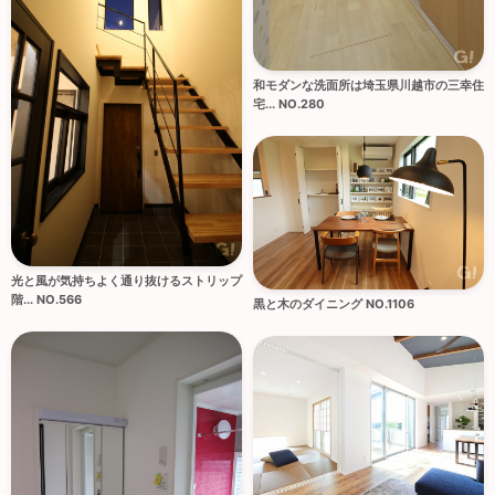
和モダンな洗面所は埼玉県川越市の三幸住
宅... NO.280
光と風が気持ちよく通り抜けるストリップ
階... NO.566
黒と木のダイニング NO.1106