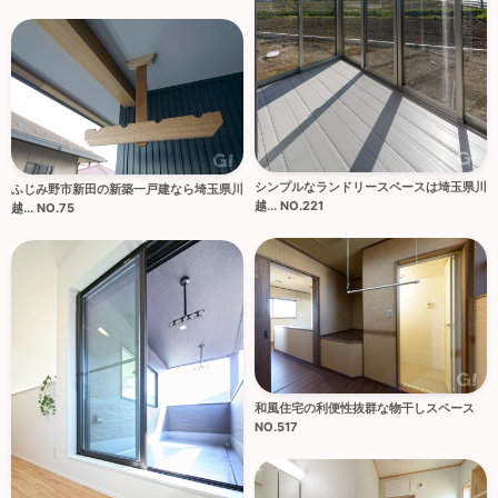
シンプルなランドリースペースは埼玉県川
ふじみ野市新田の新築一戸建なら埼玉県川
越... NO.221
越... NO.75
和風住宅の利便性抜群な物干しスペース
NO.517