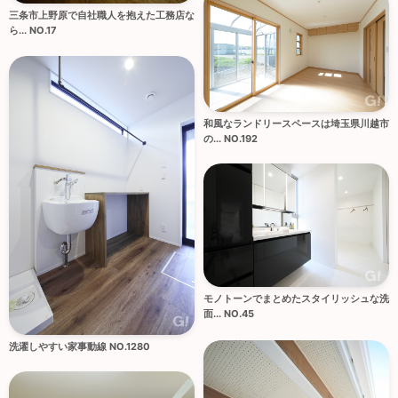
三条市上野原で自社職人を抱えた工務店な
ら... NO.17
和風なランドリースペースは埼玉県川越市
の... NO.192
モノトーンでまとめたスタイリッシュな洗
面... NO.45
洗濯しやすい家事動線 NO.1280