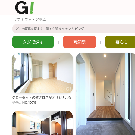
ギフトフォトグラム
タグで探す
高知県
暮らし
｜
｜
クローゼットの壁クロスがオリジナルな
子供... NO.1079