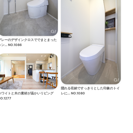
グレーのデザインクロスででまとまった
ン... NO.1086
隠れる収納ですっきりとした印象のトイ
ホワイトと木の素材が温かいリビング
レに... NO.1080
O.1277