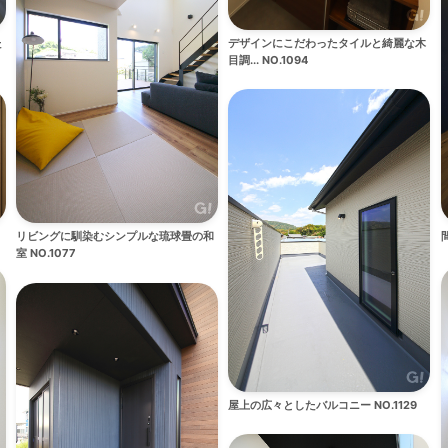
た
デザインにこだわったタイルと綺麗な木
目調... NO.1094
リビングに馴染むシンプルな琉球畳の和
室 NO.1077
屋上の広々としたバルコニー NO.1129