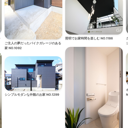
照明でお家時間を楽しむ NO.1186
レ
ご主人の夢だったバイクガレージのある
シ
家 NO.1092
シンプルモダンな外観のお家 NO.1299
N