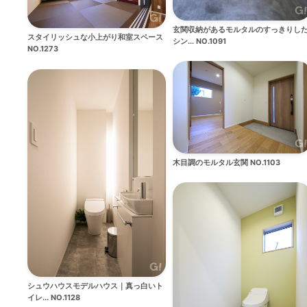
玄関収納があるモルタルのすっきりし
スタイリッシュな小上がり和室スペース
シン... NO.1091
NO.1273
木目調のモルタル玄関 NO.1103
シュウハウスモデルハウス｜真っ白いト
イレ... NO.1128