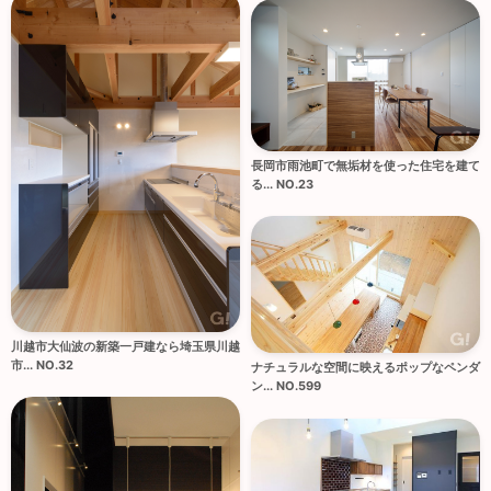
長岡市雨池町で無垢材を使った住宅を建て
る... NO.23
川越市大仙波の新築一戸建なら埼玉県川越
市... NO.32
ナチュラルな空間に映えるポップなペンダ
ン... NO.599