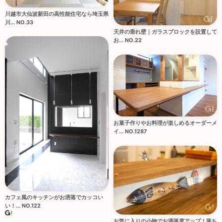
川越市大仙波新田の高性能住宅なら埼玉県
川... NO.33
天井の垂れ壁｜ガラスブロックを設置して
お... NO.22
お菓子作りやお料理が楽しめるオーダーメ
イ... NO.1287
カフェ風のキッチンがお洒落でカッコい
い！... NO.122
お気に入りの小物でお洒落度アップ！落ち