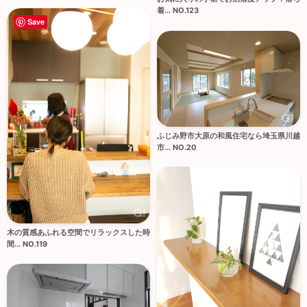
着... NO.123
Save
ふじみ野市大原の和風住宅なら埼玉県川越
市... NO.20
木の質感あふれる空間でリラックスした時
間... NO.119