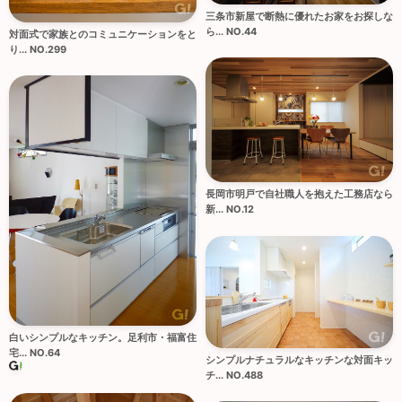
三条市新屋で断熱に優れたお家をお探しな
ら... NO.44
対面式で家族とのコミュニケーションをと
り... NO.299
長岡市明戸で自社職人を抱えた工務店なら
新... NO.12
白いシンプルなキッチン。足利市・福富住
宅... NO.64
シンプルナチュラルなキッチンな対面キッ
チ... NO.488